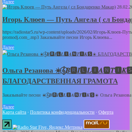
Далее
28.02.2
Игорь Клюев — Путь Ангела ( сл Бонд
https://radiostar5.ru/wp-content/uploads/2026/02/Игорь-Клюев-П
promodj.com_.mp3 Заказывайте песни Игорь Клюева...
Далее
Ольга Резанова ☀️𝄞⃝𝑩🆁𝑰🅻𝑳🅸𝑨🅽𝑻🅸𝑲
БЛАГОДАРСТВЕННАЯ ГРАМОТА
Заказывайте песни ☀️𝄞⃝𝑩🆁𝑰🅻𝑳🅸𝑨🅽𝑻🅸𝑲🆂☀️ Ольга Резанов
Далее
Карта сайта
·
Политика конфиденциальности
·
Оферта