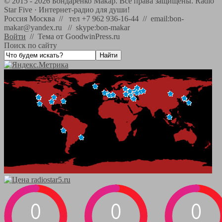
©
2015 - 2026
Бондаренко Макар. Все права защищены.
Radio
Star Five
·
Интернет-радио для души!
Россия Москва // тел +7 962 936-16-44 // email:bon-
makar@yandex.ru // skype:bon-makar
Войти
//
Тема от GoodwinPress.ru
Поиск по сайту
0
0
0