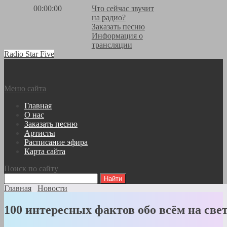
00:00:00
Что сейчас звучит
на радио?
Заказать песню
Информация о
трансляции
Radio Star Five
Меню сайта
Главная
О нас
Заказать песню
Артисты
Расписание эфира
Карта сайта
Поиск по сайту
Главная
Новости
100 интересных фактов обо всём на све