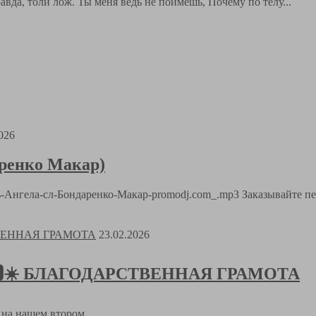
вда, толи лож. Ты меня ведь не поймешь, Почему по телу...
026
аренко Макар)
Путь-Ангела-сл-Бондаренко-Макар-promodj.com_.mp3 Заказывайте п
23.02.2026
𝑻🅸𝑲🆂☀️ БЛАГОДАРСТВЕННАЯ ГРАМОТА
а на нашем втором...