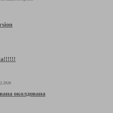
rsion
!!!!!
02.2026
ана околдована