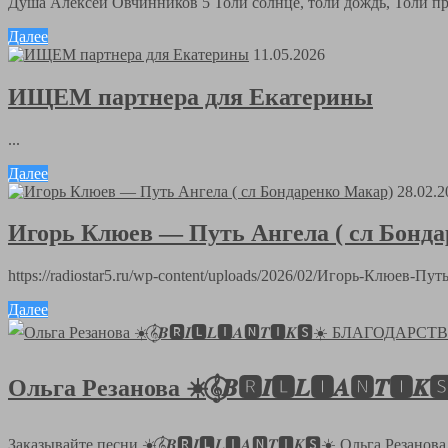
Душа Алексей Овчинников 5 Толи солнце, толи дождь, Толи пра
Далее
11.05.2026
ИЩЕМ партнера для Екатерины
...
Далее
28.02.2
Игорь Клюев — Путь Ангела ( сл Бонд
https://radiostar5.ru/wp-content/uploads/2026/02/Игорь-Клюев-
Далее
Ольга Резанова ☀️𝄞⃝𝑩🆁𝑰🅻𝑳🅸𝑨🅽
Заказывайте песни ☀️𝄞⃝𝑩🆁𝑰🅻𝑳🅸𝑨🅽𝑻🅸𝑲🆂☀️ Ольга Резанов