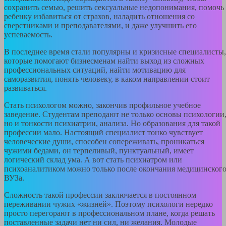
сохранить семью, решить сексуальные недопонимания, помочь
ребенку избавиться от страхов, наладить отношения со
сверстниками и преподавателями, и даже улучшить его
успеваемость.
В последнее время стали популярны и кризисные специалисты,
которые помогают бизнесменам найти выход из сложных
профессиональных ситуаций, найти мотивацию для
саморазвития, понять человеку, в каком направлении стоит
развиваться.
Стать психологом можно, закончив профильное учебное
заведение. Студентам преподают не только основы психологии
но и тонкости психиатрии, анализа. Но образования для такой
профессии мало. Настоящий специалист тонко чувствует
человеческие души, способен сопереживать, проникаться
чужими бедами, он терпеливый, пунктуальный, имеет
логический склад ума. А вот стать психиатром или
психоаналитиком можно только после окончания медицинског
ВУЗа.
Сложность такой профессии заключается в постоянном
переживании чужих «жизней». Поэтому психологи нередко
просто перегорают в профессиональном плане, когда решать
поставленные задачи нет ни сил, ни желания. Молодые