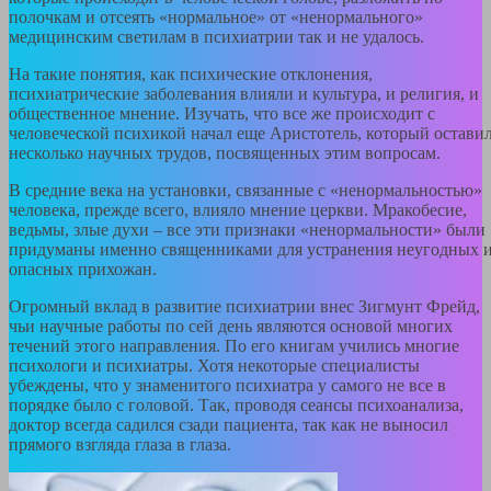
полочкам и отсеять «нормальное» от «ненормального»
медицинским светилам в психиатрии так и не удалось.
На такие понятия, как психические отклонения,
психиатрические заболевания влияли и культура, и религия, и
общественное мнение. Изучать, что все же происходит с
человеческой психикой начал еще Аристотель, который остави
несколько научных трудов, посвященных этим вопросам.
В средние века на установки, связанные с «ненормальностью»
человека, прежде всего, влияло мнение церкви. Мракобесие,
ведьмы, злые духи – все эти признаки «ненормальности» были
придуманы именно священниками для устранения неугодных 
опасных прихожан.
Огромный вклад в развитие психиатрии внес Зигмунт Фрейд,
чьи научные работы по сей день являются основой многих
течений этого направления. По его книгам учились многие
психологи и психиатры. Хотя некоторые специалисты
убеждены, что у знаменитого психиатра у самого не все в
порядке было с головой. Так, проводя сеансы психоанализа,
доктор всегда садился сзади пациента, так как не выносил
прямого взгляда глаза в глаза.