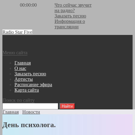
00:00:00
Что сейчас звучит
на радио?
Заказать песню
Информация о
трансляции
Radio Star Five
Меню сайта
Главная
О нас
Заказать песню
Артисты
Расписание эфира
Карта сайта
Поиск по сайту
Главная
Новости
День психолога.