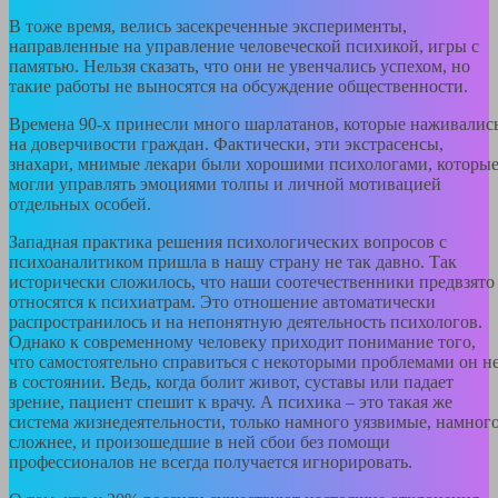
В тоже время, велись засекреченные эксперименты,
направленные на управление человеческой психикой, игры с
памятью. Нельзя сказать, что они не увенчались успехом, но
такие работы не выносятся на обсуждение общественности.
Времена 90-х принесли много шарлатанов, которые наживалис
на доверчивости граждан. Фактически, эти экстрасенсы,
знахари, мнимые лекари были хорошими психологами, которы
могли управлять эмоциями толпы и личной мотивацией
отдельных особей.
Западная практика решения психологических вопросов с
психоаналитиком пришла в нашу страну не так давно. Так
исторически сложилось, что наши соотечественники предвзято
относятся к психиатрам. Это отношение автоматически
распространилось и на непонятную деятельность психологов.
Однако к современному человеку приходит понимание того,
что самостоятельно справиться с некоторыми проблемами он н
в состоянии. Ведь, когда болит живот, суставы или падает
зрение, пациент спешит к врачу. А психика – это такая же
система жизнедеятельности, только намного уязвимые, намног
сложнее, и произошедшие в ней сбои без помощи
профессионалов не всегда получается игнорировать.