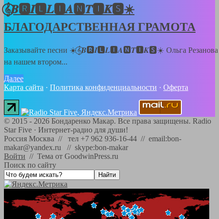
𝄞⃝𝑩🆁𝑰🅻𝑳🅸𝑨🅽𝑻🅸𝑲🆂☀️
БЛАГОДАРСТВЕННАЯ ГРАМОТА
Заказывайте песни ☀️𝄞⃝𝑩🆁𝑰🅻𝑳🅸𝑨🅽𝑻🅸𝑲🆂☀️ Ольга Резанова
на нашем втором...
Далее
Карта сайта
·
Политика конфиденциальности
·
Оферта
©
2015 - 2026
Бондаренко Макар. Все права защищены.
Radio
Star Five
·
Интернет-радио для души!
Россия Москва // тел +7 962 936-16-44 // email:bon-
makar@yandex.ru // skype:bon-makar
Войти
//
Тема от GoodwinPress.ru
Поиск по сайту