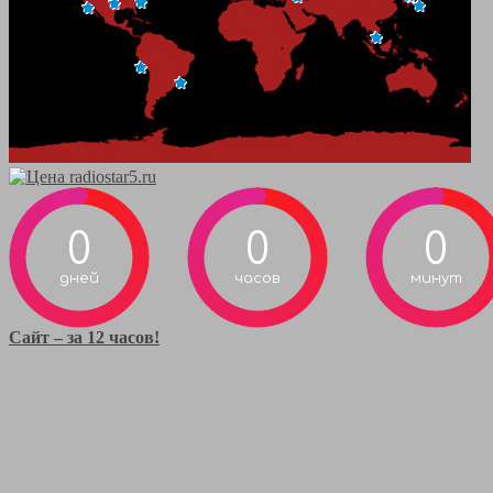
0
0
0
дней
часов
минут
Сайт – за 12 часов!