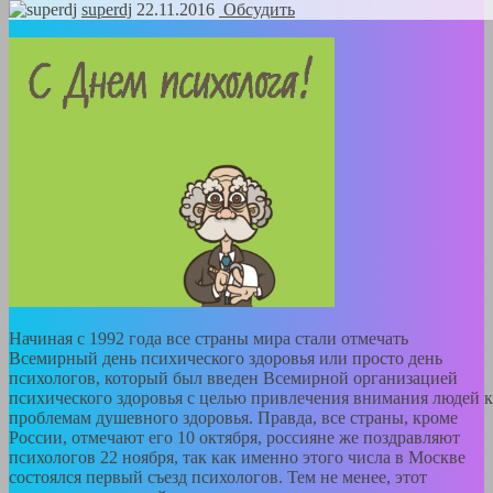
superdj
22.11.2016
Обсудить
Начиная с 1992 года все страны мира стали отмечать
Всемирный день психического здоровья или просто день
психологов, который был введен Всемирной организацией
психического здоровья с целью привлечения внимания людей к
проблемам душевного здоровья. Правда, все страны, кроме
России, отмечают его 10 октября, россияне же поздравляют
психологов 22 ноября, так как именно этого числа в Москве
состоялся первый съезд психологов. Тем не менее, этот