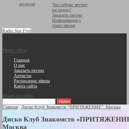
00:00:00
Что сейчас звучит
на радио?
Заказать песню
Информация о
трансляции
Radio Star Five
Меню сайта
Главная
О нас
Заказать песню
Артисты
Расписание эфира
Карта сайта
Поиск по сайту
Главная
Диско Клуб Знакомств “ПРИТЯЖЕНИЕ”. Москва
Диско Клуб Знакомств «ПРИТЯЖЕНИЕ
Москва