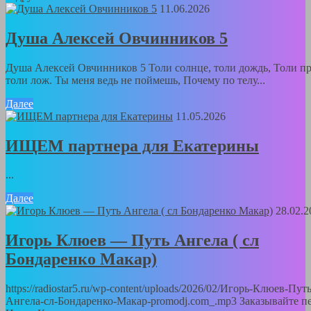
11.06.2026
Душа Алексей Овчинников 5
Душа Алексей Овчинников 5 Толи солнце, толи дождь, Толи пр
толи лож. Ты меня ведь не поймешь, Почему по телу...
Далее
11.05.2026
ИЩЕМ партнера для Екатерины
...
Далее
28.02.2
Игорь Клюев — Путь Ангела ( сл
Бондаренко Макар)
https://radiostar5.ru/wp-content/uploads/2026/02/Игорь-Клюев-Путь
Ангела-сл-Бондаренко-Макар-promodj.com_.mp3 Заказывайте п