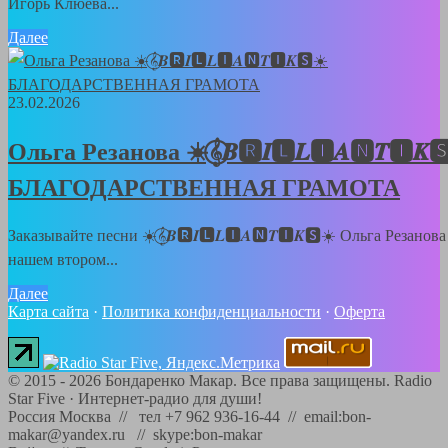
Игорь Клюева...
Далее
23.02.2026
Ольга Резанова ☀️𝄞⃝𝑩🆁𝑰🅻𝑳🅸𝑨🅽𝑻🅸𝑲
БЛАГОДАРСТВЕННАЯ ГРАМОТА
Заказывайте песни ☀️𝄞⃝𝑩🆁𝑰🅻𝑳🅸𝑨🅽𝑻🅸𝑲🆂☀️ Ольга Резанова
нашем втором...
Далее
Карта сайта
·
Политика конфиденциальности
·
Оферта
©
2015 - 2026
Бондаренко Макар. Все права защищены.
Radio
Star Five
·
Интернет-радио для души!
Россия Москва // тел +7 962 936-16-44 // email:bon-
makar@yandex.ru // skype:bon-makar