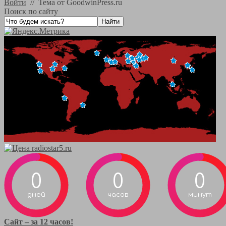
Войти
//
Тема от GoodwinPress.ru
Поиск по сайту
0
0
0
дней
часов
минут
Сайт – за 12 часов!