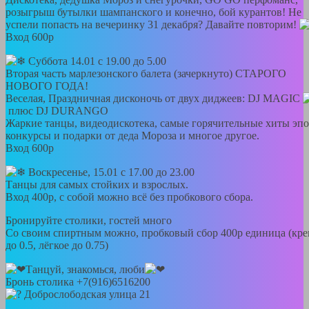
розыгрыш бутылки шампанского и конечно, бой курантов! Не
успели попасть на вечеринку 31 декабря? Давайте повторим!
Вход 600р
Суббота 14.01 с 19.00 до 5.00
Вторая часть марлезонского балета (зачеркнуто) СТАРОГО
НОВОГО ГОДА!
Веселая, Праздничная дисконочь от двух диджеев: DJ MAGIC
плюс DJ DURANGO
Жаркие танцы, видеодискотека, самые горячительные хиты эпо
конкурсы и подарки от деда Мороза и многое другое.
Вход 600р
Воскресенье, 15.01 с 17.00 до 23.00
Танцы для самых стойких и взрослых.
Вход 400р, с собой можно всё без пробкового сбора.
Бронируйте столики, гостей много
Со своим спиртным можно, пробковый сбор 400р единица (кре
до 0.5, лёгкое до 0.75)
Танцуй, знакомься, люби
Бронь столика +7(916)6516200
Доброслободская улица 21