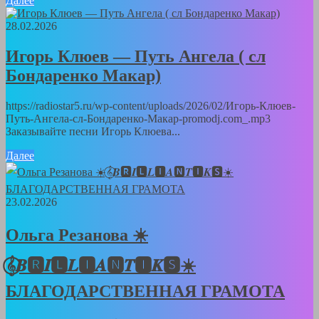
Далее
28.02.2026
Игорь Клюев — Путь Ангела ( сл
Бондаренко Макар)
https://radiostar5.ru/wp-content/uploads/2026/02/Игорь-Клюев-
Путь-Ангела-сл-Бондаренко-Макар-promodj.com_.mp3
Заказывайте песни Игорь Клюева...
Далее
23.02.2026
Ольга Резанова ☀️
𝄞⃝𝑩🆁𝑰🅻𝑳🅸𝑨🅽𝑻🅸𝑲🆂☀️
БЛАГОДАРСТВЕННАЯ ГРАМОТА