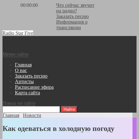
00:00:00
Что сейчас звучит
на радио?
Заказать песню
Информация о
трансляции
Radio Star Five
Меню сайта
Главная
О нас
Заказать песню
Артисты
Расписание эфира
Карта сайта
Поиск по сайту
Главная
Новости
Как одеваться в холодную погоду