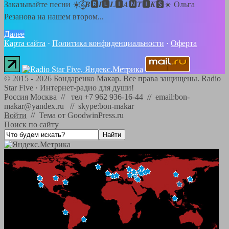
Заказывайте песни ☀️𝄞⃝𝑩🆁𝑰🅻𝑳🅸𝑨🅽𝑻🅸𝑲🆂☀️ Ольга
Резанова на нашем втором...
Далее
Карта сайта
·
Политика конфиденциальности
·
Оферта
©
2015 - 2026
Бондаренко Макар. Все права защищены.
Radio
Star Five
·
Интернет-радио для души!
Россия Москва // тел +7 962 936-16-44 // email:bon-
makar@yandex.ru // skype:bon-makar
Войти
//
Тема от GoodwinPress.ru
Поиск по сайту