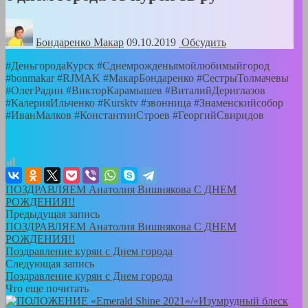
Бондаренко Mакар
09.10.2019
Обсудить
#ДеньгородаКурск #Сднемрожденьямойлюбимыйгород
#bonmakar #RJMAK #МакарБондаренко #СестрыТолмачевы
#ОлегРадин #ВикторКарамышев #ВиталийДериглазов
#КалерияИльченко #Kursktv #звонница #Знаменскийсобор
#ИванМалков #КонстантинСтроев #ГеоргийСвиридов
ПОЗДРАВЛЯЕМ Анатолия Вишнякова С ДНЕМ
РОЖДЕНИЯ!!
Предыдущая запись
ПОЗДРАВЛЯЕМ Анатолия Вишнякова С ДНЕМ
РОЖДЕНИЯ!!
Поздравление курян с Днем города
Следующая запись
Поздравление курян с Днем города
Что еще почитать