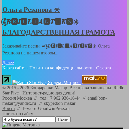
Ольга Резанова ☀️
𝄞⃝𝑩🆁𝑰🅻𝑳🅸𝑨🅽𝑻🅸𝑲🆂☀️
БЛАГОДАРСТВЕННАЯ ГРАМОТА
Заказывайте песни ☀️𝄞⃝𝑩🆁𝑰🅻𝑳🅸𝑨🅽𝑻🅸𝑲🆂☀️ Ольга
Резанова на нашем втором...
Далее
Карта сайта
·
Политика конфиденциальности
·
Оферта
©
2015 - 2026
Бондаренко Макар. Все права защищены.
Radio
Star Five
·
Интернет-радио для души!
Россия Москва // тел +7 962 936-16-44 // email:bon-
makar@yandex.ru // skype:bon-makar
Войти
//
Тема от GoodwinPress.ru
Поиск по сайту