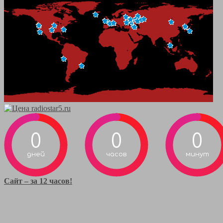
0
0
0
дней
часов
минут
Сайт – за 12 часов!