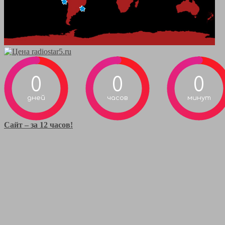
0
0
0
дней
часов
минут
Сайт – за 12 часов!