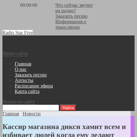
00:00:00
Что сейчас звучит
на радио?
Заказать песню
Информация о
трансляции
Radio Star Five
Меню сайта
Главная
О нас
Заказать песню
Артисты
Расписание эфира
Карта сайта
Поиск по сайту
Главная
Новости
Кассир магазина дикси хамит всем и
избивает людей когда ему делают