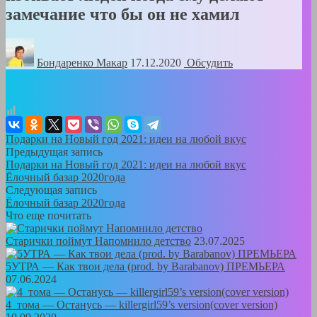
замечание что бы он не хамил
Бондаренко Mакар
17.12.2020
Обсудить
Подарки на Новый год 2021: идеи на любой вкус
Предыдущая запись
Подарки на Новый год 2021: идеи на любой вкус
Ёлочный базар 2020года
Следующая запись
Ёлочный базар 2020года
Что еще почитать
Старички поймут Напомнило детство
23.07.2025
5УТРА — Как твои дела (prod. by Barabanov) ПРЕМЬЕРА
07.06.2024
4_тома — Останусь — killergirl59’s version(cover version)