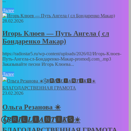
...
Далее
28.02.2026
Игорь Клюев — Путь Ангела ( сл
Бондаренко Макар)
https://radiostar5.ru/wp-content/uploads/2026/02/Игорь-Клюев-
Путь-Ангела-сл-Бондаренко-Макар-promodj.com_.mp3
Заказывайте песни Игорь Клюева...
Далее
23.02.2026
Ольга Резанова ☀️
𝄞⃝𝑩🆁𝑰🅻𝑳🅸𝑨🅽𝑻🅸𝑲🆂☀️
БЛАГОДАРСТВЕННАЯ ГРАМОТА