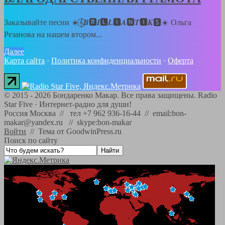
Заказывайте песни ☀️𝄞⃝𝑩🆁𝑰🅻𝑳🅸𝑨🅽𝑻🅸𝑲🆂☀️ Ольга
Резанова на нашем втором...
Далее
Карта сайта
·
Политика конфиденциальности
·
Оферта
©
2015 - 2026
Бондаренко Макар. Все права защищены.
Radio
Star Five
·
Интернет-радио для души!
Россия Москва // тел +7 962 936-16-44 // email:bon-
makar@yandex.ru // skype:bon-makar
Войти
//
Тема от GoodwinPress.ru
Поиск по сайту