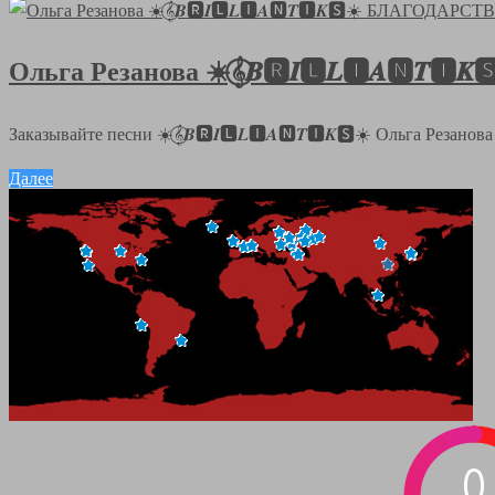
Ольга Резанова ☀️𝄞⃝𝑩🆁𝑰🅻𝑳🅸𝑨🅽
Заказывайте песни ☀️𝄞⃝𝑩🆁𝑰🅻𝑳🅸𝑨🅽𝑻🅸𝑲🆂☀️ Ольга Резанов
Далее
0