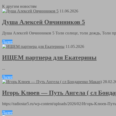
К другим новостям
11.06.2026
Душа Алексей Овчинников 5
Душа Алексей Овчинников 5 Толи солнце, толи дождь, Толи пра
Далее
11.05.2026
ИЩЕМ партнера для Екатерины
...
Далее
28.02.2
Игорь Клюев — Путь Ангела ( сл Бонд
https://radiostar5.ru/wp-content/uploads/2026/02/Игорь-Клюев-
Далее