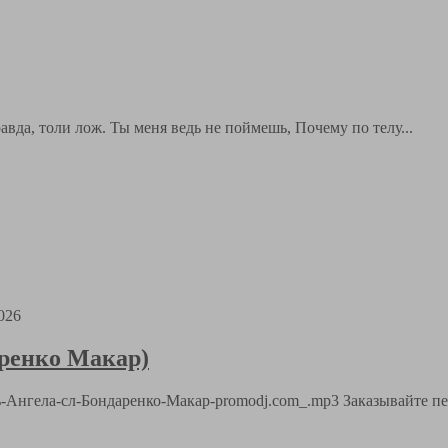
вда, толи лож. Ты меня ведь не поймешь, Почему по телу...
026
аренко Макар)
Путь-Ангела-сл-Бондаренко-Макар-promodj.com_.mp3 Заказывайте п