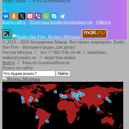
Радио Крик — www.screamradio.ru
Карта сайта
·
Политика конфиденциальности
·
Оферта
©
2015 - 2026
Бондаренко Макар. Все права защищены.
Radio
Star Five
·
Интернет-радио для души!
Россия Москва // тел +7 962 936-16-44 // email:bon-
makar@yandex.ru // skype:bon-makar
Войти
//
Тема от GoodwinPress.ru
Поиск по сайту