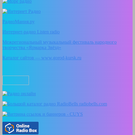
РадиоМания.ру
Интернет-радио Listen radio
Межрегиональный музыкальный фестиваль народного
творчества «Ярмарка Звёзд»
Каталог сайтов — www.gorod-kursk.ru