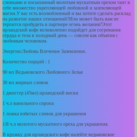
сливками и посыпанный молотым мускатным орехом таит в
себе множество укрепляющей любовной и заземляющей
магии.У вас есть возлюбленный и вы хотите сделать расклад
на развитие ваших отношений?Или может быть вам не
терпится пробудить в партнере огонь желания?Этот
ирландский кофе великолепно подойдет для согревания
сердца и тела в холодный день — совсем как объятия с
любимым человеком.
Энергии:Любовь Влечение Заземление.
Количество порций : 1
90 мл Ведьмовского Любовного Зелья
30 мл жирных сливок
1 джиггер (45мл) ирландский виски
1 ч.л ванильного сиропа
1 ложка взбитых сливок для украшения
1/8 ч.л молотого мускатного ореха для украшения.
В кружку для ирландского кофе налейте ведьмовское