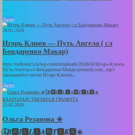
...
Далее
28.02.2026
Игорь Клюев — Путь Ангела ( сл
Бондаренко Макар)
https://radiostar5.ru/wp-content/uploads/2026/02/Игорь-Клюев-
Путь-Ангела-сл-Бондаренко-Макар-promodj.com_.mp3
Заказывайте песни Игорь Клюева...
Далее
23.02.2026
Ольга Резанова ☀️
𝄞⃝𝑩🆁𝑰🅻𝑳🅸𝑨🅽𝑻🅸𝑲🆂☀️