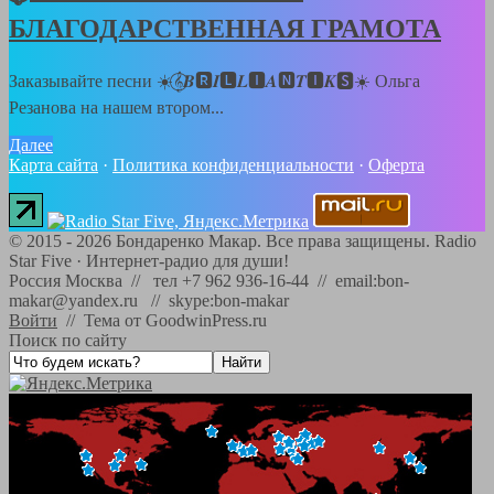
БЛАГОДАРСТВЕННАЯ ГРАМОТА
Заказывайте песни ☀️𝄞⃝𝑩🆁𝑰🅻𝑳🅸𝑨🅽𝑻🅸𝑲🆂☀️ Ольга
Резанова на нашем втором...
Далее
Карта сайта
·
Политика конфиденциальности
·
Оферта
©
2015 - 2026
Бондаренко Макар. Все права защищены.
Radio
Star Five
·
Интернет-радио для души!
Россия Москва // тел +7 962 936-16-44 // email:bon-
makar@yandex.ru // skype:bon-makar
Войти
//
Тема от GoodwinPress.ru
Поиск по сайту