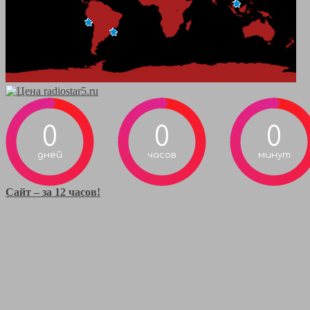
0
0
0
дней
часов
минут
Сайт – за 12 часов!