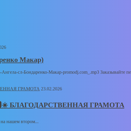
026
аренко Макар)
Путь-Ангела-сл-Бондаренко-Макар-promodj.com_.mp3 Заказывайте п
23.02.2026
𝑻🅸𝑲🆂☀️ БЛАГОДАРСТВЕННАЯ ГРАМОТА
а на нашем втором...