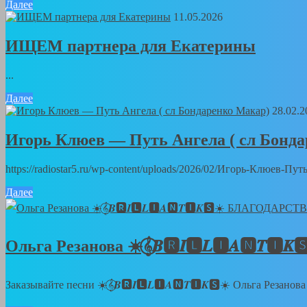
Далее
11.05.2026
ИЩЕМ партнера для Екатерины
...
Далее
28.02.2
Игорь Клюев — Путь Ангела ( сл Бонд
https://radiostar5.ru/wp-content/uploads/2026/02/Игорь-Клюев-
Далее
Ольга Резанова ☀️𝄞⃝𝑩🆁𝑰🅻𝑳🅸𝑨🅽
Заказывайте песни ☀️𝄞⃝𝑩🆁𝑰🅻𝑳🅸𝑨🅽𝑻🅸𝑲🆂☀️ Ольга Резанов