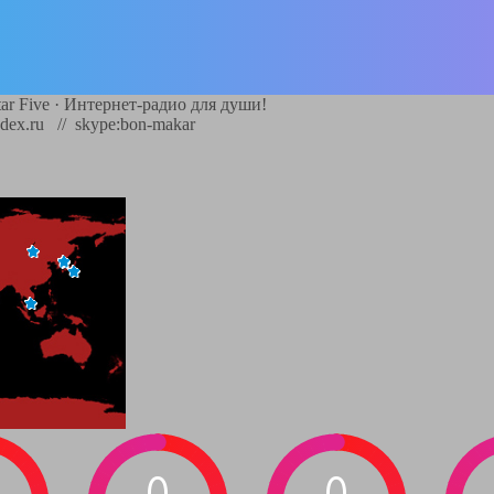
ar Five
·
Интернет-радио для души!
dex.ru // skype:bon-makar