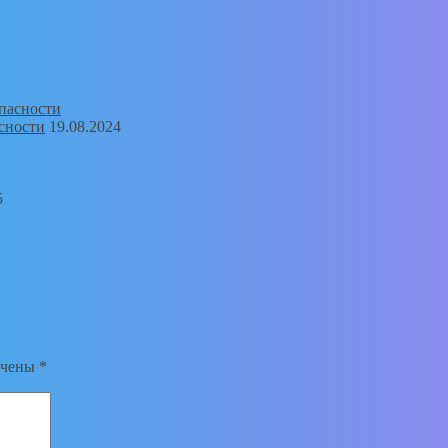
сности
19.08.2024
5
ечены
*