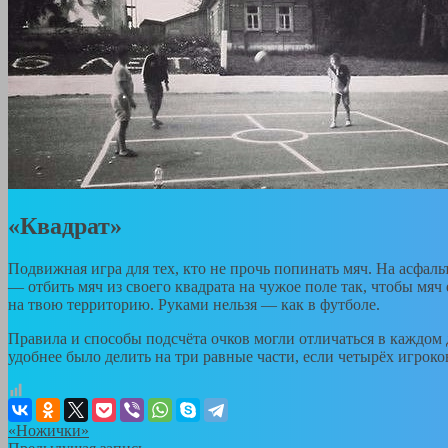
«Квадрат»
Подвижная игра для тех, кто не прочь попинать мяч. На асфаль
— отбить мяч из своего квадрата на чужое поле так, чтобы мяч
на твою территорию. Руками нельзя — как в футболе.
Правила и способы подсчёта очков могли отличаться в каждом 
удобнее было делить на три равные части, если четырёх игроко
«Ножички»