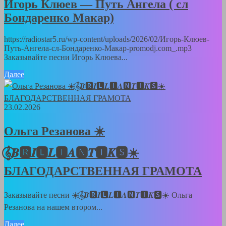
Игорь Клюев — Путь Ангела ( сл
Бондаренко Макар)
https://radiostar5.ru/wp-content/uploads/2026/02/Игорь-Клюев-
Путь-Ангела-сл-Бондаренко-Макар-promodj.com_.mp3
Заказывайте песни Игорь Клюева...
Далее
23.02.2026
Ольга Резанова ☀️
𝄞⃝𝑩🆁𝑰🅻𝑳🅸𝑨🅽𝑻🅸𝑲🆂☀️
БЛАГОДАРСТВЕННАЯ ГРАМОТА
Заказывайте песни ☀️𝄞⃝𝑩🆁𝑰🅻𝑳🅸𝑨🅽𝑻🅸𝑲🆂☀️ Ольга
Резанова на нашем втором...
Далее