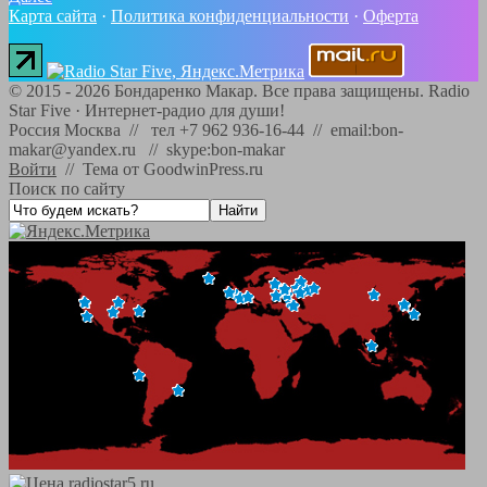
Карта сайта
·
Политика конфиденциальности
·
Оферта
©
2015 - 2026
Бондаренко Макар. Все права защищены.
Radio
Star Five
·
Интернет-радио для души!
Россия Москва // тел +7 962 936-16-44 // email:bon-
makar@yandex.ru // skype:bon-makar
Войти
//
Тема от GoodwinPress.ru
Поиск по сайту