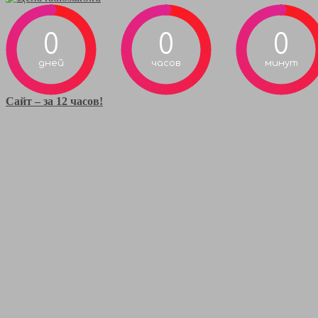
0
0
0
дней
часов
минут
Сайт – за 12 часов!