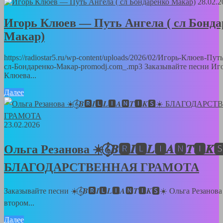
28.02.2
Игорь Клюев — Путь Ангела ( сл Бонда
Макар)
https://radiostar5.ru/wp-content/uploads/2026/02/Игорь-Клюев-Пут
сл-Бондаренко-Макар-promodj.com_.mp3 Заказывайте песни Иг
Клюева...
Далее
23.02.2026
Ольга Резанова ☀️𝄞⃝𝑩🆁𝑰🅻𝑳🅸𝑨🅽𝑻🅸𝑲
БЛАГОДАРСТВЕННАЯ ГРАМОТА
Заказывайте песни ☀️𝄞⃝𝑩🆁𝑰🅻𝑳🅸𝑨🅽𝑻🅸𝑲🆂☀️ Ольга Резанов
втором...
Далее