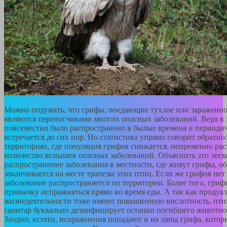
Можно подумать, что грифы, поедающие тухлое или зараженно
являются переносчиками многих опасных заболеваний. Вера в 
повсеместно было распространено в былые времена и периоди
встречается до сих пор. Но статистика упрямо говорит обратно:
территориях, где популяция грифов снижается, непременно рас
количество вспышек опасных заболеваний. Объяснить это легк
распространение заболевания в местности, где живут грифы, о
заканчивается на месте трапезы этих птиц. Если же грифов нет
заболевание распространяется по территории. Более того, гри
привычку испражняться прямо во время еды. А так как продук
жизнедеятельности тоже имеют повышенную кислотность, пти
санитар буквально дезинфицирует останки погибшего животно
Заодно, кстати, испражнения попадают и на лапы грифа, кото