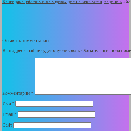
Календарь рабочих и выходных дней в майские праздники.
26.
Оставить комментарий
Ваш адрес email не будет опубликован.
Обязательные поля пом
Комментарий
*
Имя
*
Email
*
Сайт