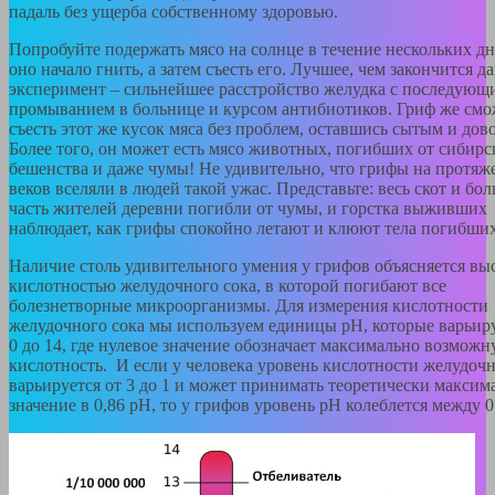
падаль без ущерба собственному здоровью.
Попробуйте подержать мясо на солнце в течение нескольких дн
оно начало гнить, а затем съесть его. Лучшее, чем закончится 
эксперимент – сильнейшее расстройство желудка с последующ
промыванием в больнице и курсом антибиотиков. Гриф же смо
съесть этот же кусок мяса без проблем, оставшись сытым и дов
Более того, он может есть мясо животных, погибших от сибирс
бешенства и даже чумы! Не удивительно, что грифы на протяж
веков вселяли в людей такой ужас. Представьте: весь скот и бо
часть жителей деревни погибли от чумы, и горстка выживших
наблюдает, как грифы спокойно летают и клюют тела погибших
Наличие столь удивительного умения у грифов объясняется вы
кислотностью желудочного сока, в которой погибают все
болезнетворные микроорганизмы. Для измерения кислотности
желудочного сока мы используем единицы pH, которые варьир
0 до 14, где нулевое значение обозначает максимально возмож
кислотность. И если у человека уровень кислотности желудочн
варьируется от 3 до 1 и может принимать теоретически максим
значение в 0,86 pH, то у грифов уровень pH колеблется между 0 