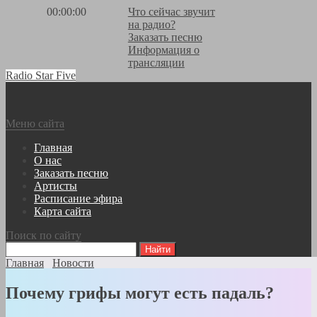
00:00:00
Что сейчас звучит
на радио?
Заказать песню
Информация о
трансляции
Radio Star Five
Меню сайта
Главная
О нас
Заказать песню
Артисты
Расписание эфира
Карта сайта
Поиск по сайту
Главная
Новости
Почему грифы могут есть падаль?