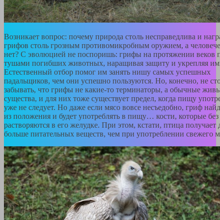
Возникает вопрос: почему природа столь несправедлива и нагр
грифов столь грозным противомикробным оружием, а человеч
нет? С эволюцией не поспоришь: грифы на протяжении веков 
тушами погибших животных, наращивая защиту и укрепляя им
Естественный отбор помог им занять нишу самых успешных
падальщиков, чем они успешно пользуются. Но, конечно, не ст
забывать, что грифы не какие-то терминаторы, а обычные жив
существа, и для них тоже существует предел, когда пищу употр
уже не следует. Но даже если мясо вовсе несъедобно, гриф най
из положения и будет употреблять в пищу… кости, которые без
растворяются в его желудке. При этом, кстати, птица получает
больше питательных веществ, чем при употреблении свежего м