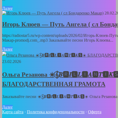
Далее
28.02.2
Игорь Клюев — Путь Ангела ( сл Бонд
https://radiostar5.ru/wp-content/uploads/2026/02/Игорь-Клюев-Пу
Макар-promodj.com_.mp3 Заказывайте песни Игорь Клюева...
Далее
23.02.2026
Ольга Резанова ☀️𝄞⃝𝑩🆁𝑰🅻𝑳🅸𝑨🅽𝑻🅸𝑲
БЛАГОДАРСТВЕННАЯ ГРАМОТА
Заказывайте песни ☀️𝄞⃝𝑩🆁𝑰🅻𝑳🅸𝑨🅽𝑻🅸𝑲🆂☀️ Ольга Резанов
Далее
Карта сайта
·
Политика конфиденциальности
·
Оферта