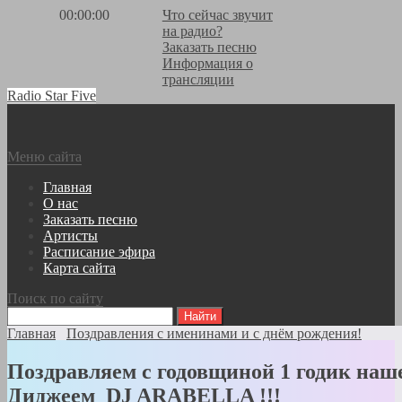
00:00:00
Что сейчас звучит
на радио?
Заказать песню
Информация о
трансляции
Radio Star Five
Меню сайта
Главная
О нас
Заказать песню
Артисты
Расписание эфира
Карта сайта
Поиск по сайту
Главная
Поздравления с именинами и с днём рождения!
Поздравляем с годовщиной 1 годик наш
Диджеем DJ ARABELLA !!!