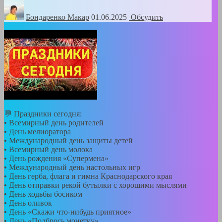
Бондаренко Mакар
01.06.2025
Обсудить
💬 Праздники сегодня:
• Всемирный день родителей
• День мелиоратора
• Международный день защиты детей
• Всемирный день молока
• День рождения «Супермена»
• Международный день настольных игр
• День герба, флага и гимна Краснодарского края
• День отправки рекой бутылки с хорошими мыслями
• День ходьбы босиком
• День оливок
• День «Скажи что-нибудь приятное»
• День «Подбрось монетку»