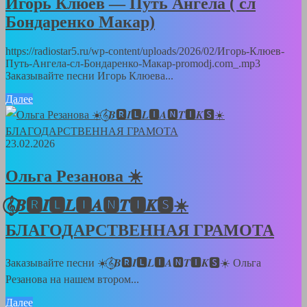
Игорь Клюев — Путь Ангела ( сл
Бондаренко Макар)
https://radiostar5.ru/wp-content/uploads/2026/02/Игорь-Клюев-
Путь-Ангела-сл-Бондаренко-Макар-promodj.com_.mp3
Заказывайте песни Игорь Клюева...
Далее
23.02.2026
Ольга Резанова ☀️
𝄞⃝𝑩🆁𝑰🅻𝑳🅸𝑨🅽𝑻🅸𝑲🆂☀️
БЛАГОДАРСТВЕННАЯ ГРАМОТА
Заказывайте песни ☀️𝄞⃝𝑩🆁𝑰🅻𝑳🅸𝑨🅽𝑻🅸𝑲🆂☀️ Ольга
Резанова на нашем втором...
Далее