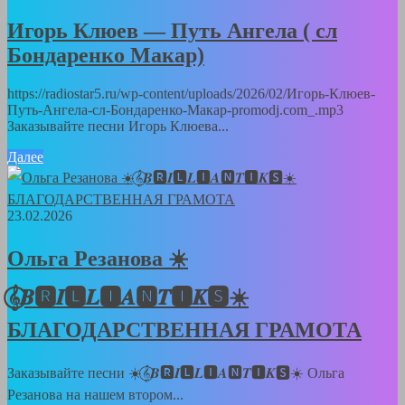
Игорь Клюев — Путь Ангела ( сл
Бондаренко Макар)
https://radiostar5.ru/wp-content/uploads/2026/02/Игорь-Клюев-
Путь-Ангела-сл-Бондаренко-Макар-promodj.com_.mp3
Заказывайте песни Игорь Клюева...
Далее
23.02.2026
Ольга Резанова ☀️
𝄞⃝𝑩🆁𝑰🅻𝑳🅸𝑨🅽𝑻🅸𝑲🆂☀️
БЛАГОДАРСТВЕННАЯ ГРАМОТА
Заказывайте песни ☀️𝄞⃝𝑩🆁𝑰🅻𝑳🅸𝑨🅽𝑻🅸𝑲🆂☀️ Ольга
Резанова на нашем втором...