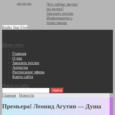
00:00:00
Что сейчас звучит
на радио?
Заказать песню
Информация о
трансляции
Radio Star Five
Меню сайта
Главная
О нас
Заказать песню
Артисты
Расписание эфира
Карта сайта
Поиск по сайту
Главная
Новости
Премьера! Леонид Агутин — Душа