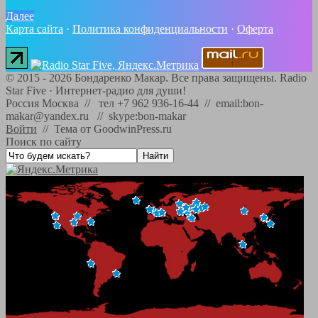
Далее
Карта сайта
·
Политика конфиденциальности
·
Оферта
©
2015 - 2026
Бондаренко Макар. Все права защищены.
Radio
Star Five
·
Интернет-радио для души!
Россия Москва // тел +7 962 936-16-44 // email:bon-
makar@yandex.ru // skype:bon-makar
Войти
//
Тема от GoodwinPress.ru
Поиск по сайту