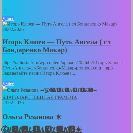
...
Далее
28.02.2026
Игорь Клюев — Путь Ангела ( сл
Бондаренко Макар)
https://radiostar5.ru/wp-content/uploads/2026/02/Игорь-Клюев-
Путь-Ангела-сл-Бондаренко-Макар-promodj.com_.mp3
Заказывайте песни Игорь Клюева...
Далее
23.02.2026
Ольга Резанова ☀️
𝄞⃝𝑩🆁𝑰🅻𝑳🅸𝑨🅽𝑻🅸𝑲🆂☀️