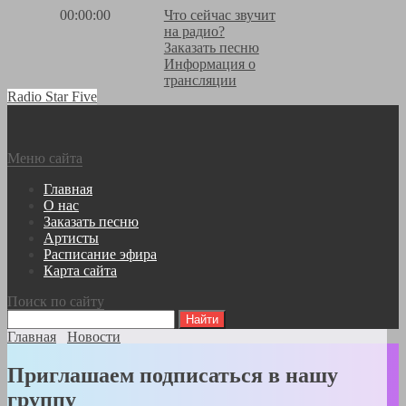
00:00:00
Что сейчас звучит
на радио?
Заказать песню
Информация о
трансляции
Radio Star Five
Меню сайта
Главная
О нас
Заказать песню
Артисты
Расписание эфира
Карта сайта
Поиск по сайту
Главная
Новости
Приглашаем подписаться в нашу
группу