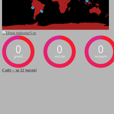
0
0
0
дней
часов
минут
Сайт – за 12 часов!