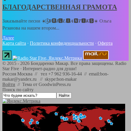
БЛАГОДАРСТВЕННАЯ ГРАМОТА
Заказывайте песни ☀️𝄞⃝𝑩🆁𝑰🅻𝑳🅸𝑨🅽𝑻🅸𝑲🆂☀️ Ольга
Резанова на нашем втором...
Далее
Карта сайта
·
Политика конфиденциальности
·
Оферта
©
2015 - 2026
Бондаренко Макар. Все права защищены.
Radio
Star Five
·
Интернет-радио для души!
Россия Москва // тел +7 962 936-16-44 // email:bon-
makar@yandex.ru // skype:bon-makar
Войти
//
Тема от GoodwinPress.ru
Поиск по сайту