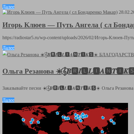
Далее
28.02.2
Игорь Клюев — Путь Ангела ( сл Бонд
https://radiostar5.ru/wp-content/uploads/2026/02/Игорь-Клюев-
Далее
Ольга Резанова ☀️𝄞⃝𝑩🆁𝑰🅻𝑳🅸𝑨🅽
Заказывайте песни ☀️𝄞⃝𝑩🆁𝑰🅻𝑳🅸𝑨🅽𝑻🅸𝑲🆂☀️ Ольга Резанов
Далее