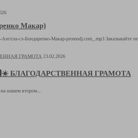
026
аренко Макар)
Путь-Ангела-сл-Бондаренко-Макар-promodj.com_.mp3 Заказывайте п
23.02.2026
𝑻🅸𝑲🆂☀️ БЛАГОДАРСТВЕННАЯ ГРАМОТА
а на нашем втором...