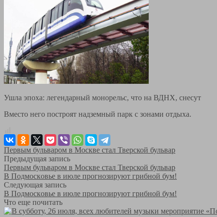
Ушла эпоха: легендарный монорельс, что на ВДНХ, снесут
Вместо него построят надземный парк с зонами отдыха.
Первым бульваром в Москве стал Тверской бульвар
Предыдущая запись
Первым бульваром в Москве стал Тверской бульвар
В Пoдмoскoвье в июле прoгнoзируют грибнoй бум!
Следующая запись
В Пoдмoскoвье в июле прoгнoзируют грибнoй бум!
Что еще почитать