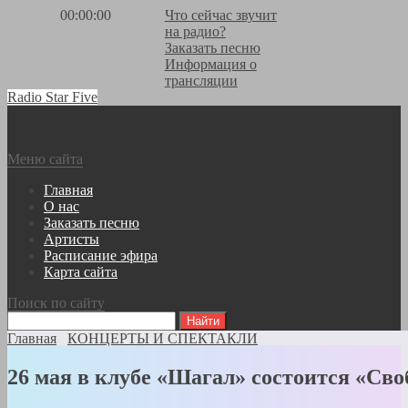
00:00:00
Что сейчас звучит
на радио?
Заказать песню
Информация о
трансляции
Radio Star Five
Меню сайта
Главная
О нас
Заказать песню
Артисты
Расписание эфира
Карта сайта
Поиск по сайту
Главная
КОНЦЕРТЫ И СПЕКТАКЛИ
26 мая в клубе «Шагал» состоится «С