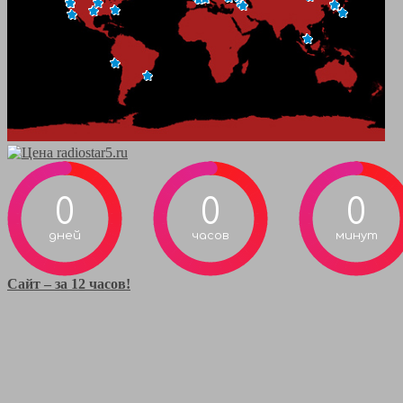
0
0
0
дней
часов
минут
Сайт – за 12 часов!