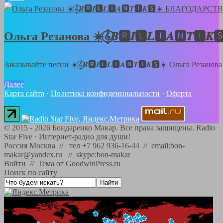
Ольга Резанова ☀️𝄞⃝𝑩🆁𝑰🅻𝑳🅸𝑨🅽
Заказывайте песни ☀️𝄞⃝𝑩🆁𝑰🅻𝑳🅸𝑨🅽𝑻🅸𝑲🆂☀️ Ольга Резанов
Далее
Карта сайта
·
Политика конфиденциальности
·
Оферта
©
2015 - 2026
Бондаренко Макар. Все права защищены.
Radio
Star Five
·
Интернет-радио для души!
Россия Москва // тел +7 962 936-16-44 // email:bon-
makar@yandex.ru // skype:bon-makar
Войти
//
Тема от GoodwinPress.ru
Поиск по сайту