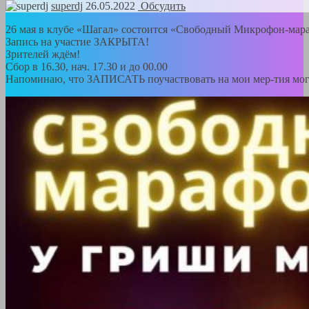
superdj
26.05.2022
Обсудить
26 мая в клубе «Шагал» состоится «Свободный Микрофон-ма
Запись на участие ЗАКРЫТА!
Зрителей ждём!
Сбор в 16.30, нач. 17.30 и до 00.00
Напоминаю, что ЗАПИСАТЬ поучаствовать на мои мер-тия могу