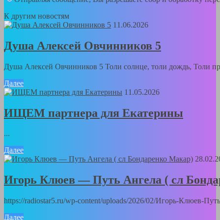
К другим новостям
11.06.2026
Душа Алексей Овчинников 5
Душа Алексей Овчинников 5 Толи солнце, толи дождь, Толи пра
Далее
11.05.2026
ИЩЕМ партнера для Екатерины
...
Далее
28.02.2
Игорь Клюев — Путь Ангела ( сл Бонд
https://radiostar5.ru/wp-content/uploads/2026/02/Игорь-Клюев-
Далее