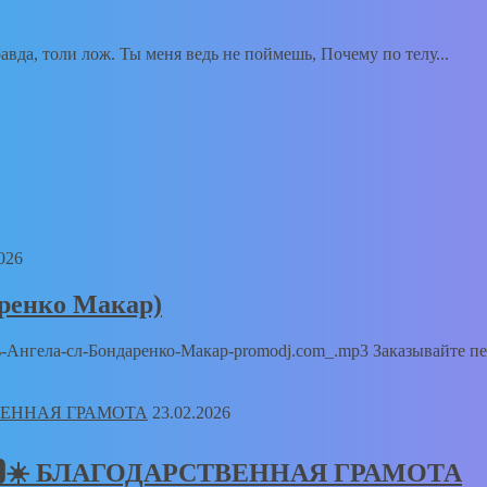
вда, толи лож. Ты меня ведь не поймешь, Почему по телу...
026
аренко Макар)
Путь-Ангела-сл-Бондаренко-Макар-promodj.com_.mp3 Заказывайте п
23.02.2026
𝑻🅸𝑲🆂☀️ БЛАГОДАРСТВЕННАЯ ГРАМОТА