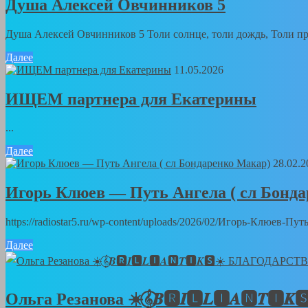
Душа Алексей Овчинников 5
Душа Алексей Овчинников 5 Толи солнце, толи дождь, Толи пра
Далее
11.05.2026
ИЩЕМ партнера для Екатерины
...
Далее
28.02.2
Игорь Клюев — Путь Ангела ( сл Бонд
https://radiostar5.ru/wp-content/uploads/2026/02/Игорь-Клюев-
Далее
Ольга Резанова ☀️𝄞⃝𝑩🆁𝑰🅻𝑳🅸𝑨🅽