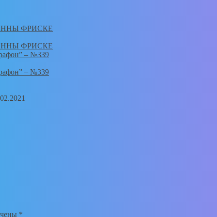
АННЫ ФРИСКЕ
АННЫ ФРИСКЕ
рафон” – №339
рафон” – №339
.02.2021
ечены
*