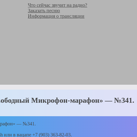
Что сейчас звучит на радио?
Заказать песню
Информация о трансляции
Свободный Микрофон-марафон» — №341.
арафон» — №341.
h или в вацапе +7 (903) 363-82-03.