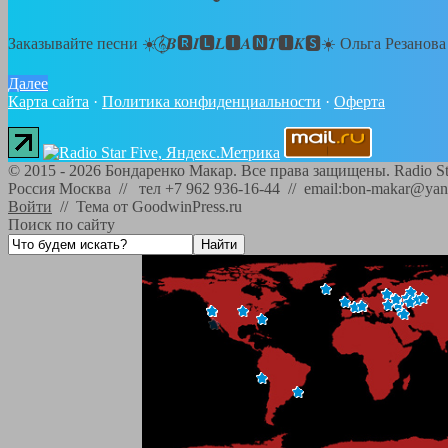
Заказывайте песни ☀️𝄞⃝𝑩🆁𝑰🅻𝑳🅸𝑨🅽𝑻🅸𝑲🆂☀️ Ольга Резанов
Далее
Карта сайта
·
Политика конфиденциальности
·
Оферта
©
2015 - 2026
Бондаренко Макар. Все права защищены.
Radio St
Россия Москва // тел +7 962 936-16-44 // email:bon-makar@yan
Войти
//
Тема от GoodwinPress.ru
Поиск по сайту