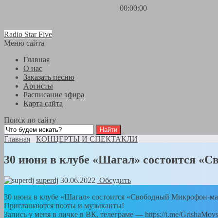
00:00:00
Radio Star Five
Меню сайта
Главная
О нас
Заказать песню
Артисты
Расписание эфира
Карта сайта
Поиск по сайту
Главная
КОНЦЕРТЫ И СПЕКТАКЛИ
30 июня в клубе «Шагал» состоится «
superdj
30.06.2022
Обсудить
30 июня в клубе «Шагал» состоится «Свободный Микрофон-м
Приглашаются поэты и музыканты!
Запись у меня в личке в ВК, телеграме — https://t.me/GrishaMovs