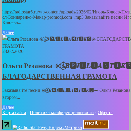
https://radiostar5.ru/wp-content/uploads/2026/02/Игорь-Клюев-Пут
сл-Бондаренко-Макар-promodj.com_.mp3 Заказывайте песни Иг
Клюева...
Далее
23.02.2026
Ольга Резанова ☀️𝄞⃝𝑩🆁𝑰🅻𝑳🅸𝑨🅽𝑻🅸𝑲
БЛАГОДАРСТВЕННАЯ ГРАМОТА
Заказывайте песни ☀️𝄞⃝𝑩🆁𝑰🅻𝑳🅸𝑨🅽𝑻🅸𝑲🆂☀️ Ольга Резанов
втором...
Далее
Карта сайта
·
Политика конфиденциальности
·
Оферта