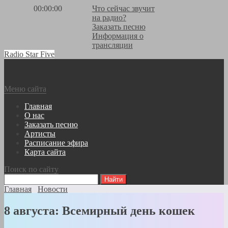
00:00:00
Что сейчас звучит
на радио?
Заказать песню
Информация о
трансляции
Radio Star Five
Меню сайта
Главная
О нас
Заказать песню
Артисты
Расписание эфира
Карта сайта
Поиск по сайту
Главная
Новости
8 августа: Всемирный день кошек