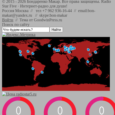
©
2015 - 2026
Бондаренко Макар. Все права защищены.
Radio
Star Five
·
Интернет-радио для души!
Россия Москва // тел +7 962 936-16-44 // email:bon-
makar@yandex.ru // skype:bon-makar
Войти
//
Тема от GoodwinPress.ru
Поиск по сайту
0
0
0