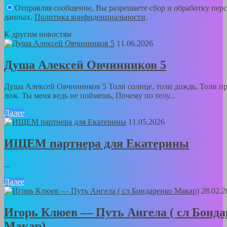
Отправляя сообщение, Вы разрешаете сбор и обработку пер
данных.
Политика конфиденциальности
.
К другим новостям
11.06.2026
Душа Алексей Овчинников 5
Душа Алексей Овчинников 5 Толи солнце, толи дождь, Толи пр
лож. Ты меня ведь не поймешь, Почему по телу...
Далее
11.05.2026
ИЩЕМ партнера для Екатерины
...
Далее
28.02.2
Игорь Клюев — Путь Ангела ( сл Бонда
Макар)