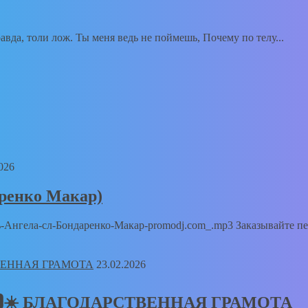
вда, толи лож. Ты меня ведь не поймешь, Почему по телу...
026
аренко Макар)
Путь-Ангела-сл-Бондаренко-Макар-promodj.com_.mp3 Заказывайте п
23.02.2026
𝑻🅸𝑲🆂☀️ БЛАГОДАРСТВЕННАЯ ГРАМОТА