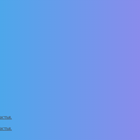
астья.
астья.