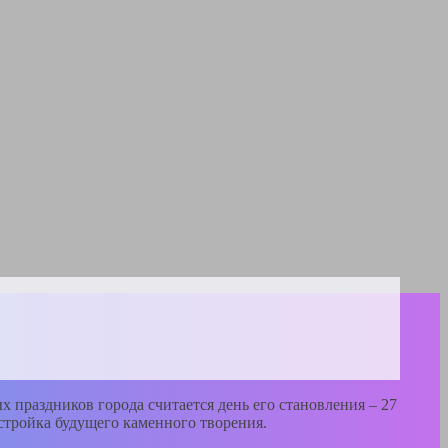
х праздников города считается день его становления – 27
остройка будущего каменного творения.