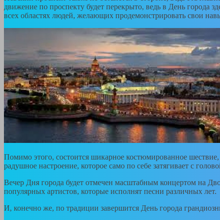
движение по проспекту будет перекрыто, ведь в День города з
всех областях людей, желающих продемонстрировать свои навы
Помимо этого, состоится шикарное костюмированное шествие, 
радушное настроение, которое само по себе затягивает с голово
Вечер Дня города будет отмечен масштабным концертом на Дво
популярных артистов, которые исполнят песни различных лет.
И, конечно же, по традиции завершится День города грандиозн