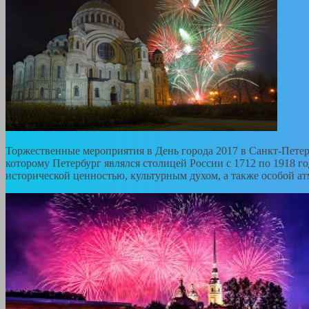
Торжественные мероприятия в День города 2017 в Санкт-Петерб
которому Петербург являлся столицей России с 1712 по 1918 г
исторической ценностью, культурным духом, а также особой а