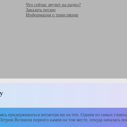
Что сейчас звучит на радио?
Заказать песню
Информация о трансляции
у
аясь придерживаться несмотря ни на что. Одним из самых главны
Петром Великим первого камня на том месте, откуда началась п