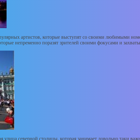
пулярных артистов, которые выступят со своими любимыми номер
оторые непременно поразят зрителей своими фокусами и захва
ая улица северной столицы, которая занимает довольно таки важн