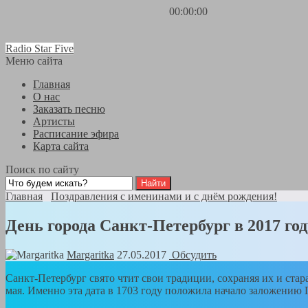
00:00:00
Radio Star Five
Меню сайта
Главная
О нас
Заказать песню
Артисты
Расписание эфира
Карта сайта
Поиск по сайту
Главная
Поздравления с именинами и с днём рождения!
День города Санкт-Петербург в 2017 год
Margaritka
27.05.2017
Обсудить
Санкт-Петербург свято чтит свои традиции, сохраняя их и стар
мая. Именно эта дата в 1703 году положила начало заложению 