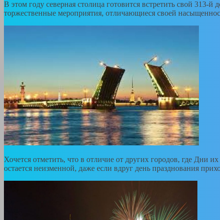
В этом году северная столица готовится встретить свой 313-й 
торжественные мероприятия, отличающиеся своей насыщенност
Хочется отметить, что в отличие от других городов, где Дни их
остается неизменной, даже если вдруг день празднования прихо