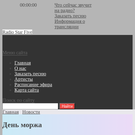
00:00:00
Что сейчас звучит
на радио?
Заказать песню
Информация о
трансляции
Radio Star Five
Меню сайта
Главная
О нас
Заказать песню
Артисты
Расписание эфира
Карта сайта
Поиск по сайту
Главная
Новости
День моржа