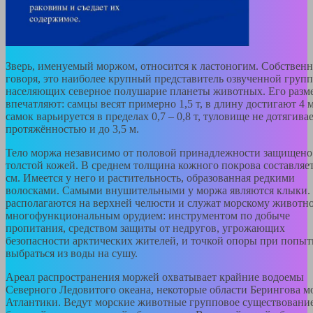
Зверь, именуемый моржом, относится к ластоногим. Собствен
говоря, это наиболее крупный представитель озвученной груп
населяющих северное полушарие планеты животных. Его разм
впечатляют: самцы весят примерно 1,5 т, в длину достигают 4 м
самок варьируется в пределах 0,7 – 0,8 т, туловище не дотягива
протяжённостью и до 3,5 м.
Тело моржа независимо от половой принадлежности защищено
толстой кожей. В среднем толщина кожного покрова составляет
см. Имеется у него и растительность, образованная редкими
волосками. Самыми внушительными у моржа являются клыки.
располагаются на верхней челюсти и служат морскому животн
многофункциональным орудием: инструментом по добыче
пропитания, средством защиты от недругов, угрожающих
безопасности арктических жителей, и точкой опоры при попыт
выбраться из воды на сушу.
Ареал распространения моржей охватывает крайние водоемы
Северного Ледовитого океана, некоторые области Берингова м
Атлантики. Ведут морские животные групповое существование