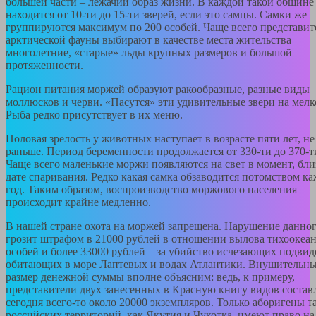
большей части – лежачий образ жизни. В каждой такой общине
находится от 10-ти до 15-ти зверей, если это самцы. Самки же
группируются максимум по 200 особей. Чаще всего представит
арктической фауны выбирают в качестве места жительства
многолетние, «старые» льды крупных размеров и большой
протяженности.
Рацион питания моржей образуют ракообразные, разные виды
моллюсков и черви. «Пасутся» эти удивительные звери на мелк
Рыба редко присутствует в их меню.
Половая зрелость у животных наступает в возрасте пяти лет, не
раньше. Период беременности продолжается от 330-ти до 370-т
Чаще всего маленькие моржи появляются на свет в момент, бли
дате спаривания. Редко какая самка обзаводится потомством к
год. Таким образом, воспроизводство моржового населения
происходит крайне медленно.
В нашей стране охота на моржей запрещена. Нарушение данног
грозит штрафом в 21000 рублей в отношении вылова тихоокеа
особей и более 33000 рублей – за убийство исчезающих подвид
обитающих в море Лаптевых и водах Атлантики. Внушительн
размер денежной суммы вполне объясним: ведь, к примеру,
представители двух занесенных в Красную книгу видов состав
сегодня всего-то около 20000 экземпляров. Только аборигены т
российских территорий, как Якутия и Чукотка, имеют право на