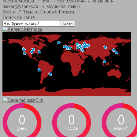
Россия Москва // тел +7 962 936-16-44 // email:bon-
makar@yandex.ru // skype:bon-makar
Войти
//
Тема от GoodwinPress.ru
Поиск по сайту
0
0
0
дней
часов
минут