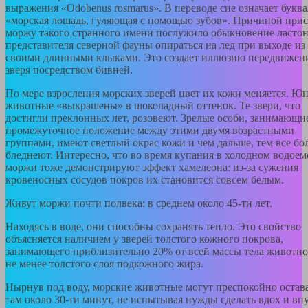
выражения «Odobenus rosmarus». В переводе сие означает букв
«морская лошадь, гуляющая с помощью зубов». Причиной при
моржу такого странного имени послужило обыкновение ласто
представителя северной фауны опираться на лед при выходе из
своими длинными клыками. Это создает иллюзию передвижен
зверя посредством бивней.
По мере взросления морских зверей цвет их кожи меняется. Ю
животные «выкрашены» в шоколадный оттенок. Те звери, что
достигли преклонных лет, розовеют. Зрелые особи, занимающи
промежуточное положение между этими двумя возрастными
группами, имеют светлый окрас кожи и чем дальше, тем все бо
бледнеют. Интересно, что во время купания в холодном водоем
моржи тоже демонстрируют эффект хамелеона: из-за сужения
кровеносных сосудов покров их становится совсем белым.
Живут моржи почти полвека: в среднем около 45-ти лет.
Находясь в воде, они способны сохранять тепло. Это свойство
объясняется наличием у зверей толстого кожного покрова,
занимающего приблизительно 20% от всей массы тела животно
не менее толстого слоя подкожного жира.
Нырнув под воду, морские животные могут преспокойно остав
там около 30-ти минут, не испытывая нужды сделать вдох и вп