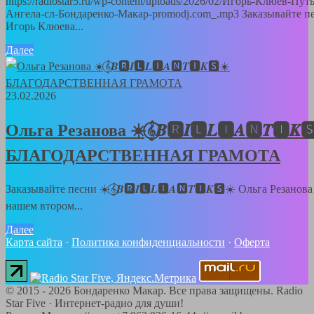
https://radiostar5.ru/wp-content/uploads/2026/02/Игорь-Клюев-Путь
Ангела-сл-Бондаренко-Макар-promodj.com_.mp3 Заказывайте п
Игорь Клюева...
Далее
23.02.2026
Ольга Резанова ☀️𝄞⃝𝑩🆁𝑰🅻𝑳🅸𝑨🅽𝑻🅸𝑲
БЛАГОДАРСТВЕННАЯ ГРАМОТА
Заказывайте песни ☀️𝄞⃝𝑩🆁𝑰🅻𝑳🅸𝑨🅽𝑻🅸𝑲🆂☀️ Ольга Резанова
нашем втором...
Далее
Карта сайта
·
Политика конфиденциальности
·
Оферта
©
2015 - 2026
Бондаренко Макар. Все права защищены.
Radio
Star Five
·
Интернет-радио для души!