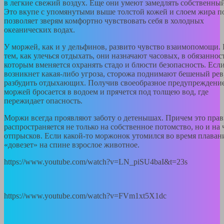
в легкие свежий воздух. Еще они умеют замедлять собственный
Это вкупе с упомянутыми выше толстой кожей и слоем жира п
позволяет зверям комфортно чувствовать себя в холодных
океанических водах.
У моржей, как и у дельфинов, развито чувство взаимопомощи.
тем, как улечься отдыхать, они назначают часовых, в обязаннос
которым вменяется охранять стадо и блюсти безопасность. Есл
возникнет какая-либо угроза, сторожа поднимают бешеный рев
разбудить отдыхающих. Получив своеобразное предупреждение
моржей бросается в водоем и прячется под толщею вод, где
пережидает опасность.
Моржи всегда проявляют заботу о детенышах. Причем это пра
распространяется не только на собственное потомство, но и на
отпрысков. Если какой-то моржонок утомился во время плавани
«довезет» на спине взрослое животное.
https://www.youtube.com/watch?v=LN_piSU4baI&t=23s
https://www.youtube.com/watch?v=FVm1xt5X1dc