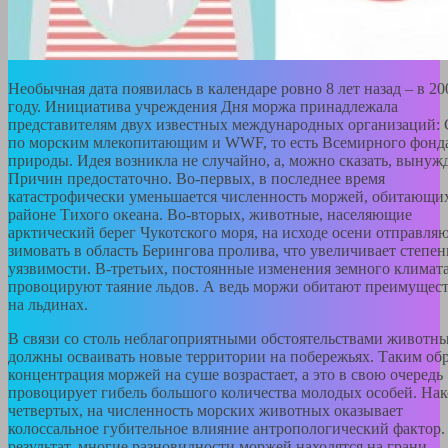
Необычная дата появилась в календаре ровно 8 лет назад – в 20
году. Инициатива учреждения Дня моржа принадлежала
представителям двух известных международных организаций: 
по морским млекопитающим и WWF, то есть Всемирного фонд
природы. Идея возникла не случайно, а, можно сказать, вынуж
Причин предостаточно. Во-первых, в последнее время
катастрофически уменьшается численность моржей, обитающи
районе Тихого океана. Во-вторых, животные, населяющие
арктический берег Чукотского моря, на исходе осени отправля
зимовать в область Берингова пролива, что увеличивает степен
уязвимости. В-третьих, постоянные изменения земного климат
провоцируют таяние льдов. А ведь моржи обитают преимущес
на льдинах.
В связи со столь неблагоприятными обстоятельствами животн
должны осваивать новые территории на побережьях. Таким обр
концентрация моржей на суше возрастает, а это в свою очередь
провоцирует гибель большого количества молодых особей. Нак
четвертых, на численность морских животных оказывает
колоссальное губительное влияние антропологический фактор.
результат, многие разновидности моржей находятся на грани