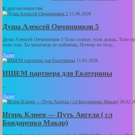
К другим новостям
11.06.2026
Душа Алексей Овчинников 5
Душа Алексей Овчинников 5 Толи солнце, толи дождь, Толи пр
толи лож. Ты меня ведь не поймешь, Почему по телу...
Далее
11.05.2026
ИЩЕМ партнера для Екатерины
...
Далее
28.02.2
Игорь Клюев — Путь Ангела ( сл
Бондаренко Макар)