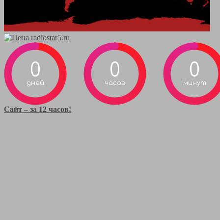
0
0
0
дней
часов
минут
Сайт – за 12 часов!