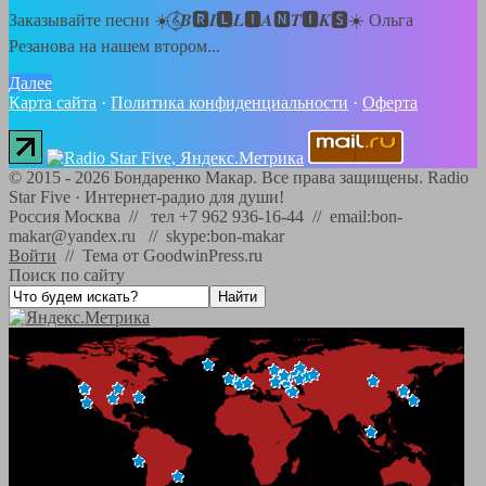
Заказывайте песни ☀️𝄞⃝𝑩🆁𝑰🅻𝑳🅸𝑨🅽𝑻🅸𝑲🆂☀️ Ольга
Резанова на нашем втором...
Далее
Карта сайта
·
Политика конфиденциальности
·
Оферта
©
2015 - 2026
Бондаренко Макар. Все права защищены.
Radio
Star Five
·
Интернет-радио для души!
Россия Москва // тел +7 962 936-16-44 // email:bon-
makar@yandex.ru // skype:bon-makar
Войти
//
Тема от GoodwinPress.ru
Поиск по сайту