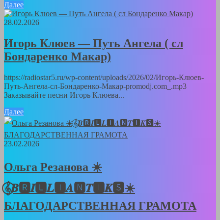
Далее
28.02.2026
Игорь Клюев — Путь Ангела ( сл
Бондаренко Макар)
https://radiostar5.ru/wp-content/uploads/2026/02/Игорь-Клюев-
Путь-Ангела-сл-Бондаренко-Макар-promodj.com_.mp3
Заказывайте песни Игорь Клюева...
Далее
23.02.2026
Ольга Резанова ☀️
𝄞⃝𝑩🆁𝑰🅻𝑳🅸𝑨🅽𝑻🅸𝑲🆂☀️
БЛАГОДАРСТВЕННАЯ ГРАМОТА