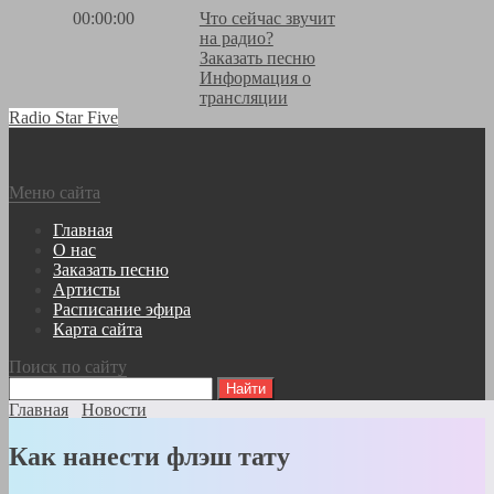
00:00:00
Что сейчас звучит
на радио?
Заказать песню
Информация о
трансляции
Radio Star Five
Меню сайта
Главная
О нас
Заказать песню
Артисты
Расписание эфира
Карта сайта
Поиск по сайту
Главная
Новости
Как нанести флэш тату