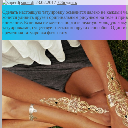
superdj
23.02.2017
Обсудить
Сделать настоящую татуировку осмелится далеко не каждый чел
хочется удивить друзей оригинальным рисунком на теле и прив
внимание. Если вам не хочется портить нежную молодую кож
татуировками, существует несколько других способов. Один из
временная татуировка флэш тату.