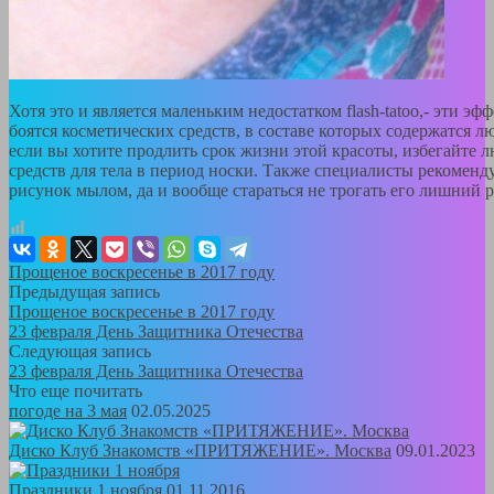
Хотя это и является маленьким недостатком flash-tatoo,- эти э
боятся косметических средств, в составе которых содержатся л
если вы хотите продлить срок жизни этой красоты, избегайте 
средств для тела в период носки. Также специалисты рекомен
рисунок мылом, да и вообще стараться не трогать его лишний р
Прощеное воскресенье в 2017 году
Предыдущая запись
Прощеное воскресенье в 2017 году
23 февраля День Защитника Отечества
Следующая запись
23 февраля День Защитника Отечества
Что еще почитать
погоде на 3 мая
02.05.2025
Диско Клуб Знакомств «ПРИТЯЖЕНИЕ». Москва
09.01.2023
Праздники 1 ноября
01.11.2016