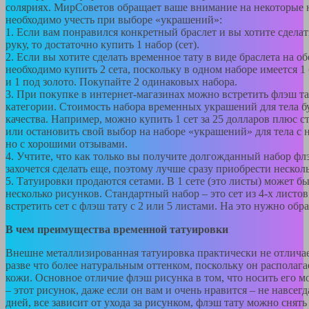
соляриях. МирСоветов обращает ваше внимание на некоторые 
необходимо учесть при выборе «украшений»:
1. Если вам понравился конкретный браслет и вы хотите сделать
руку, то достаточно купить 1 набор (сет).
2. Если вы хотите сделать временное тату в виде браслета на об
необходимо купить 2 сета, поскольку в одном наборе имеется 1 
и 1 под золото. Покупайте 2 одинаковых набора.
3. При покупке в интернет-магазинах можно встретить флэш т
категории. Стоимость набора временных украшений для тела буд
качества. Например, можно купить 1 сет за 25 долларов плюс с
или остановить свой выбор на наборе «украшений» для тела с 
но с хорошими отзывами.
4. Учтите, что как только вы получите долгожданный набор фл
захочется сделать еще, поэтому лучше сразу приобрести нескол
5. Татуировки продаются сетами. В 1 сете (это листы) может б
несколько рисунков. Стандартный набор – это сет из 4-х листо
встретить сет с флэш тату с 2 или 5 листами. На это нужно обр
В чем преимущества временной татуировки
Внешне металлизированная татуировка практически не отличае
разве что более натуральным оттенком, поскольку он располага
кожи. Основное отличие флэш рисунка в том, что носить его м
– этот рисунок, даже если он вам и очень нравится – не навсегд
дней, все зависит от ухода за рисунком, флэш тату можно снять