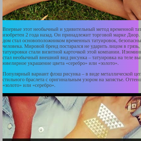
Впервые этот необычный и удивительный метод временной та
изобретен 2 года назад. Он принадлежит торговой марке Диор
дом стал основоположником временных татуировок, безопасны
человека. Мировой бренд постарался не ударить лицом в грязь
татуировки стали визитной карточкой этой компании. Изюмин
стал необычный внешний вид рисунка – татуировка на теле вы
ювелирное украшение цвета «серебро» или «золото».
Популярный вариант флэш рисунка – в виде металлической це
стильного браслета с оригинальным узором на запястье. Оттено
«золото» или «серебро».