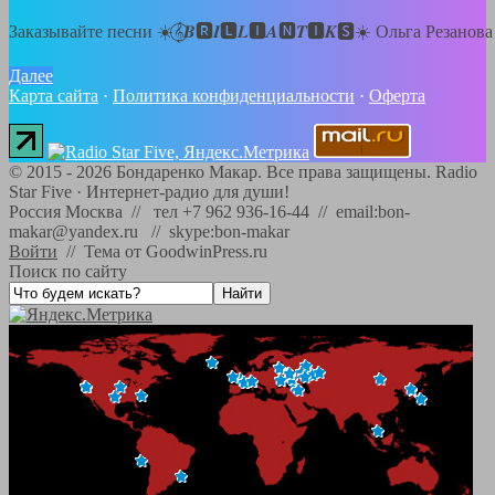
Заказывайте песни ☀️𝄞⃝𝑩🆁𝑰🅻𝑳🅸𝑨🅽𝑻🅸𝑲🆂☀️ Ольга Резанов
Далее
Карта сайта
·
Политика конфиденциальности
·
Оферта
©
2015 - 2026
Бондаренко Макар. Все права защищены.
Radio
Star Five
·
Интернет-радио для души!
Россия Москва // тел +7 962 936-16-44 // email:bon-
makar@yandex.ru // skype:bon-makar
Войти
//
Тема от GoodwinPress.ru
Поиск по сайту