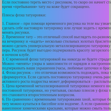
Если постоянно тереть место с рисунком, то скоро он начнет сти
время «пребывания» тату на коже будет сокращено.
Плюсы флэш татуировки:
1. Главное – при помощи временного рисунка на теле вы узнает
сделать себе настоящую татуировку или лучше ходить с време
менять рисунки.
2. Временное тату – это отличный способ выглядеть по-разном
на вечеринку и «надеть» несколько стильных золотых браслетов
можно сделать универсальную металлизированную татуировку 
пера. Рисунок будет выгодно подчеркивать красоту загорелого т
и ночном клубе.
3. С временной флэш татуировкой вы никогда не будете страдат
Можно «менять» узоры в зависимости от нарядов и настроения
подчеркивать ваши украшения (часы, любимые цепочки и брас
4. Флэш рисунок – это отличная возможность подождать, пока 
сформируется. Если сделать постоянную татуировку очень рано
активного роста подростка может деформироваться – расплытьс
5. Цена временной металлизированной татуировки немного ни
постоянной татуировки, но учитывая, сколько плюсов у флэш т
это становится второстепенным вопросом.
6. По сравнению с временными татуировками хной, которые бо
тату можно купаться в бассейне или водоеме. А если сравниват
нанесенное химическими красками, которые можно смыть тол