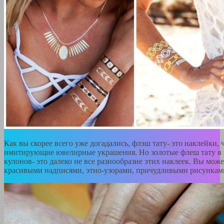
Как вы скорее всего уже догадались, флэш тату- это наклейки, 
имитирующие ювелирные украшения. Но золотые флеш тату в 
кулонов- это далеко не все разнообразие этих наклеек. Вы може
красивыми надписями, этно-узорами, причудливыми рисункам