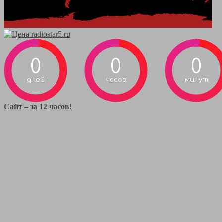
0
0
0
дней
часов
минут
Сайт – за 12 часов!