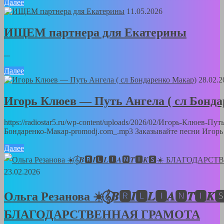
Далее
11.05.2026
ИЩЕМ партнера для Екатерины
...
Далее
28.02.2
Игорь Клюев — Путь Ангела ( сл Бонд
https://radiostar5.ru/wp-content/uploads/2026/02/Игорь-Клюев-Пут
Бондаренко-Макар-promodj.com_.mp3 Заказывайте песни Игорь 
Далее
23.02.2026
Ольга Резанова ☀️𝄞⃝𝑩🆁𝑰🅻𝑳🅸𝑨🅽𝑻🅸𝑲
БЛАГОДАРСТВЕННАЯ ГРАМОТА