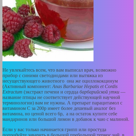
Не увлекайтесь всем, что вам выписал врач, возможно
прибор с синими светодиодами или вытяжка из
несуществующего животного она же оциллококцинум
(Активный компонент:
Anas Barbariae Hepatis et Cordis
Extractum
(экстракт печени и сердца
барбарийской утки
—
название птицы не соответствует действующей научной
терминологии) вам не нужны. А препарат парацитамол с
витамином С за 200р имеет более дешевый аналог без
витамина, но ценой всего 6р, а на остаток купите себе
мандаринов или большой лимон в добавок к чаю с малиной.
Если у вас только начинается грипп или простуда
попробуйте заварить в большой пребольшой термос чай, в