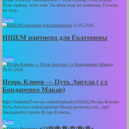
Толи правда, толи лож. Ты меня ведь не поймешь, Почему
по телу...
Далее
11.05.2026
ИЩЕМ партнера для Екатерины
...
Далее
28.02.2026
Игорь Клюев — Путь Ангела ( сл
Бондаренко Макар)
https://radiostar5.ru/wp-content/uploads/2026/02/Игорь-Клюев-
Путь-Ангела-сл-Бондаренко-Макар-promodj.com_.mp3
Заказывайте песни Игорь Клюева...
Далее