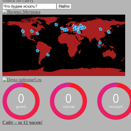
Поиск по сайту
0
0
0
дней
часов
минут
Сайт – за 12 часов!