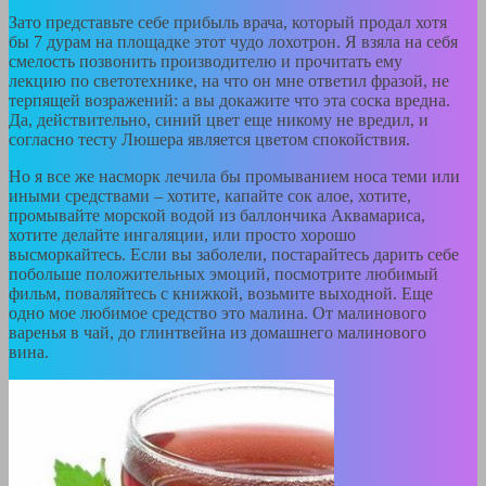
Зато представьте себе прибыль врача, который продал хотя
бы 7 дурам на площадке этот чудо лохотрон. Я взяла на себя
смелость позвонить производителю и прочитать ему
лекцию по светотехнике, на что он мне ответил фразой, не
терпящей возражений: а вы докажите что эта соска вредна.
Да, действительно, синий цвет еще никому не вредил, и
согласно тесту Люшера является цветом спокойствия.
Но я все же насморк лечила бы промыванием носа теми или
иными средствами – хотите, капайте сок алое, хотите,
промывайте морской водой из баллончика Аквамариса,
хотите делайте ингаляции, или просто хорошо
высморкайтесь. Если вы заболели, постарайтесь дарить себе
побольше положительных эмоций, посмотрите любимый
фильм, поваляйтесь с книжкой, возьмите выходной. Еще
одно мое любимое средство это малина. От малинового
варенья в чай, до глинтвейна из домашнего малинового
вина.