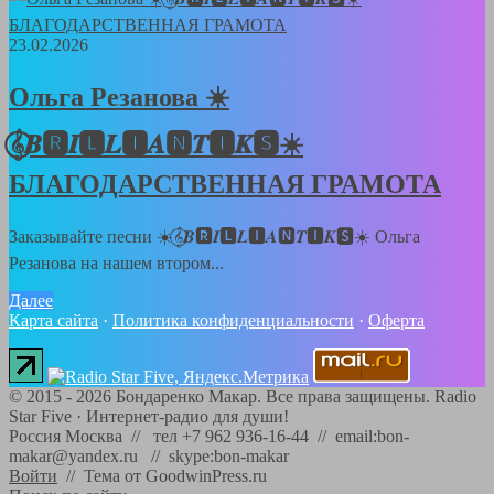
23.02.2026
Ольга Резанова ☀️
𝄞⃝𝑩🆁𝑰🅻𝑳🅸𝑨🅽𝑻🅸𝑲🆂☀️
БЛАГОДАРСТВЕННАЯ ГРАМОТА
Заказывайте песни ☀️𝄞⃝𝑩🆁𝑰🅻𝑳🅸𝑨🅽𝑻🅸𝑲🆂☀️ Ольга
Резанова на нашем втором...
Далее
Карта сайта
·
Политика конфиденциальности
·
Оферта
©
2015 - 2026
Бондаренко Макар. Все права защищены.
Radio
Star Five
·
Интернет-радио для души!
Россия Москва // тел +7 962 936-16-44 // email:bon-
makar@yandex.ru // skype:bon-makar
Войти
//
Тема от GoodwinPress.ru