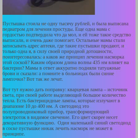
Пустышка стоила не одну тысячу рублей, и была выписана
педиатром для лечения простуды. Еще одна мама с
гордостью подтвердила что да мол, и ей тоже такое средство
выписали, и очень даже помогает. Остальные мамы стали
записывать адрес аптеки, где такие пустышки продают, и
только одна я, в силу своей природной дотошности,
поинтересовалась: а каков же принцип лечения насморка
этой соской? Каким образом длина волны 435 нм влияет на
бактерии? Мамы в ответ аккуратно подняли татуажные
брови и сказали: а помните в больницах были синие
лампочки? Вот так же лечат.
Вот тут нужно дать поправку: кварцевая лампа – источник
света, при своей работе выделяющий большое количество
тепла. Есть бактерицидные лампы, которые излучают в
диапазоне 10 до 400 нм. А светодиод это
полупроводниковый прибор, трансформирующий
электроток в видимое свечение. Его цвет скорее несет
декоративную функцию. Один маленький синий светодиод
в соске пустышке никак лечить насморк не может в
принципе.