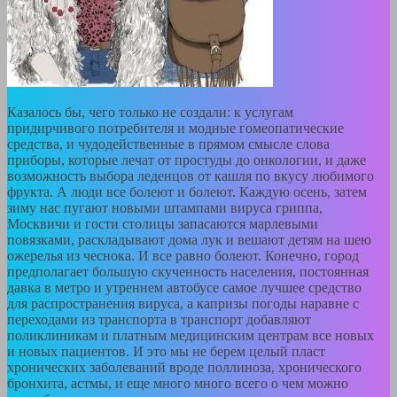
Казалось бы, чего только не создали: к услугам
придирчивого потребителя и модные гомеопатические
средства, и чудодейственные в прямом смысле слова
приборы, которые лечат от простуды до онкологии, и даже
возможность выбора леденцов от кашля по вкусу любимого
фрукта. А люди все болеют и болеют. Каждую осень, затем
зиму нас пугают новыми штампами вируса гриппа,
Москвичи и гости столицы запасаются марлевыми
повязками, раскладывают дома лук и вешают детям на шею
ожерелья из чеснока. И все равно болеют. Конечно, город
предполагает большую скученность населения, постоянная
давка в метро и утреннем автобусе самое лучшее средство
для распространения вируса, а капризы погоды наравне с
переходами из транспорта в транспорт добавляют
поликлиникам и платным медицинским центрам все новых
и новых пациентов. И это мы не берем целый пласт
хронических заболеваний вроде поллиноза, хронического
бронхита, астмы, и еще много много всего о чем можно