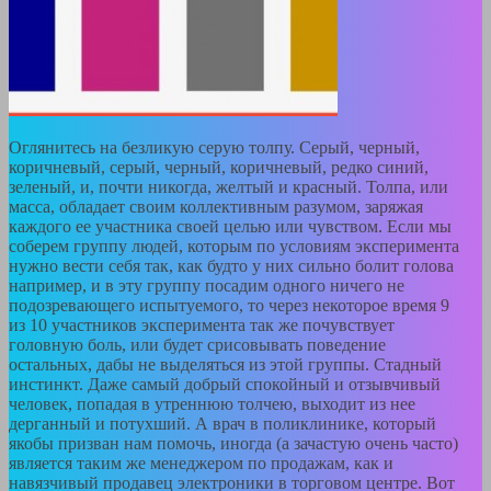
Оглянитесь на безликую серую толпу. Серый, черный,
коричневый, серый, черный, коричневый, редко синий,
зеленый, и, почти никогда, желтый и красный. Толпа, или
масса, обладает своим коллективным разумом, заряжая
каждого ее участника своей целью или чувством. Если мы
соберем группу людей, которым по условиям эксперимента
нужно вести себя так, как будто у них сильно болит голова
например, и в эту группу посадим одного ничего не
подозревающего испытуемого, то через некоторое время 9
из 10 участников эксперимента так же почувствует
головную боль, или будет срисовывать поведение
остальных, дабы не выделяться из этой группы. Стадный
инстинкт. Даже самый добрый спокойный и отзывчивый
человек, попадая в утреннюю толчею, выходит из нее
дерганный и потухший. А врач в поликлинике, который
якобы призван нам помочь, иногда (а зачастую очень часто)
является таким же менеджером по продажам, как и
навязчивый продавец электроники в торговом центре. Вот