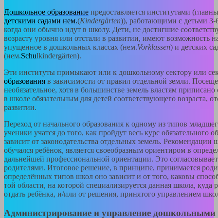
Дошкольное образование
предоставляется институтами (главн
детскими садами
нем.
(
Kindergärten
)), работающими с детьми 3-
когда они обычно идут в школу. Дети, не достигшие соответст
возрасту уровня или отстали в развитии, имеют возможность н
упущенное в дошкольных классах (нем.
Vorklassen
) и детских с
(
нем.
Schu
lkindergärten
).
Эти институты примыкают или к дошкольному сектору или се
образования
в зависимости от правил отдельной земли. Посещ
необязательное, хотя в большинстве земель властям приписано 
в школе обязательным для детей соответствующего возраста, о
развитии.
Переход от начального образования к одному из типов младшего
ученики учатся до того, как пройдут весь курс обязательного о
зависит от законодательства отдельных земель. Рекомендации 
обучался ребёнок, является своеобразным ориентиром в опред
дальнейшей профессиональной ориентации. Это согласовывает
родителями. Итоговое решение, в принципе, принимается роди
определённых типов школ оно зависит и от того, каковы спосо
той области, на которой специализируется данная школа, куда 
отдать ребёнка, и/или от решения, принятого управлением шко
Администрирование и управление дошкольными