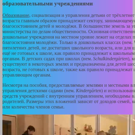
образовательными учреждениями
Образование,
социализация и управления детьми от трёхлетнег
возраста главным образом принадлежит сектору, занимающему
благосостоянием детей и молодёжи. В большинстве земель за э
министерства по делам общественности. Основная ответственн
дошкольные учреждения на местном уровне лежит на отделах п
благосостояния молодёжи. Только в дошкольных классах (нем.
пятилетних детей, не достигших школьного возраста, или для 
ещё не готовых к школе, как правило принадлежат к школьн
органам. В детских садах при школах (нем.
Schulkindergärten
), 
существуют в некоторых землях и предназначены для детей ше
возраста, не готовых к школе, также как правило принадлежат
управляющим органам.
Несмотря на пособия, предоставляемые землями и местными вл
управления детскими садами (нем.
Kindergärten
) и использова
средств учреждений с внутренним управлением, необходимы 
родителей. Размеры этих вложений зависят от доходов семей, к
или количества членов семьи.