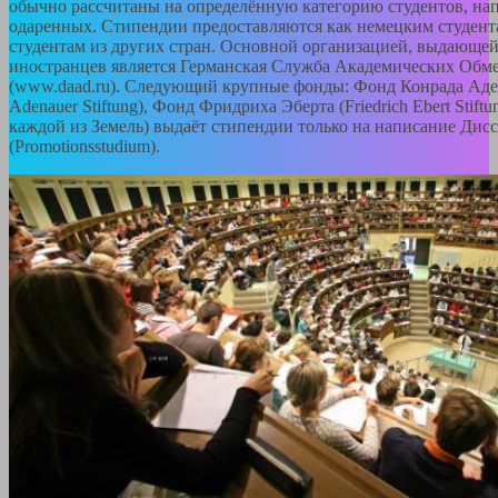
обычно рассчитаны на определённую категорию студентов, нап
одаренных. Стипендии предоставляются как немецким студента
студентам из других стран. Основной организацией, выдающей
иностранцев является Германская Служба Академических Обм
(www.daad.ru). Следующий крупные фонды: Фонд Конрада Аде
Adenauer Stiftung), Фонд Фридриха Эберта (Friedrich Ebert Stift
каждой из Земель) выдаёт стипендии только на написание Дис
(Promotionsstudium).