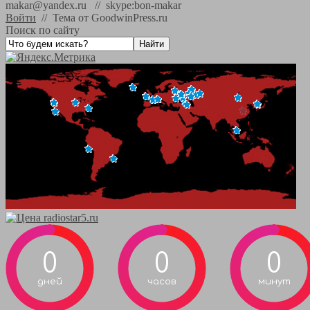
makar@yandex.ru // skype:bon-makar
Войти
//
Тема от GoodwinPress.ru
Поиск по сайту
0
0
0
дней
часов
минут