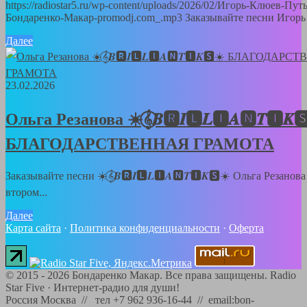
https://radiostar5.ru/wp-content/uploads/2026/02/Игорь-Клюев-Пут
Бондаренко-Макар-promodj.com_.mp3 Заказывайте песни Игорь 
Далее
23.02.2026
Ольга Резанова ☀️𝄞⃝𝑩🆁𝑰🅻𝑳🅸𝑨🅽𝑻🅸𝑲
БЛАГОДАРСТВЕННАЯ ГРАМОТА
Заказывайте песни ☀️𝄞⃝𝑩🆁𝑰🅻𝑳🅸𝑨🅽𝑻🅸𝑲🆂☀️ Ольга Резанов
втором...
Далее
Карта сайта
·
Политика конфиденциальности
·
Оферта
©
2015 - 2026
Бондаренко Макар. Все права защищены.
Radio
Star Five
·
Интернет-радио для души!
Россия Москва // тел +7 962 936-16-44 // email:bon-