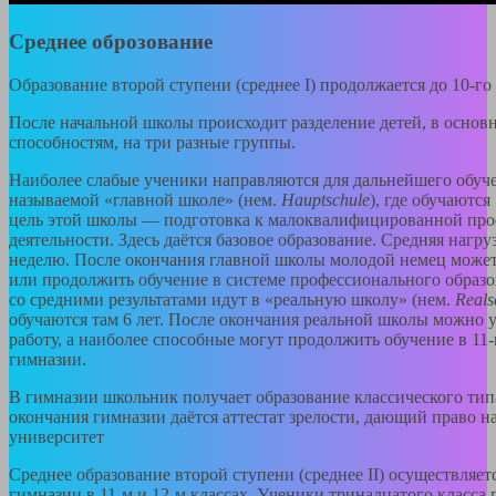
Среднее оброзование
Образование второй ступени (среднее I) продолжается до 10-го 
После начальной школы происходит разделение детей, в основ
способностям, на три разные группы.
Наиболее слабые ученики направляются для дальнейшего обуче
называемой «главной школе» (нем.
Hauptschule
), где обучаются
цель этой школы — подготовка к малоквалифицированной пр
деятельности. Здесь даётся базовое образование. Средняя нагруз
неделю. После окончания главной школы молодой немец может 
или продолжить обучение в системе профессионального образ
со средними результатами идут в «реальную школу» (нем.
Reals
обучаются там 6 лет. После окончания реальной школы можно у
работу, а наиболее способные могут продолжить обучение в 11-
гимназии.
В гимназии школьник получает образование классического тип
окончания гимназии даётся аттестат зрелости, дающий право н
университет
Среднее образование второй ступени (среднее II) осуществляетс
гимназии в 11-м и 12-м классах. Ученики тринадцатого класса