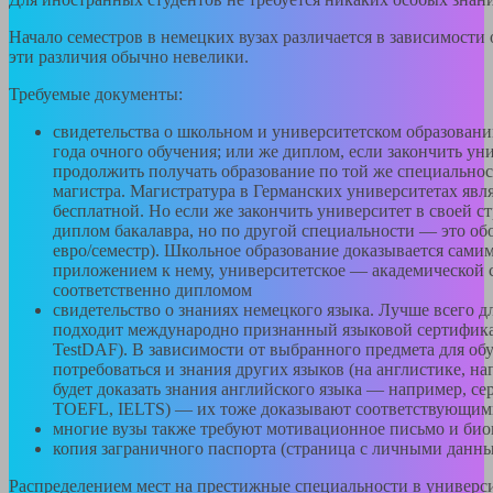
Началo семестров в немецких вузах различается в зависимости 
эти различия обычно невелики.
Требуемые документы:
свидетельства о школьном и университетском образован
года очного обучения; или же диплом, если закончить ун
продолжить получать образование по той же специальнос
магистра. Магистратура в Германских университетах явля
бесплатной. Но если же закончить университет в своей с
диплом бакалавра, но по другой специальности — это обо
евро/семестр). Школьное образование доказывается самим
приложением к нему, университетское — академической 
соответственно дипломом
свидетельство о знаниях немецкого языка. Лучше всего д
подходит международно признанный языковой сертифика
TestDAF). В зависимости от выбранного предмета для об
потребоваться и знания других языков (на англистике, на
будет доказать знания английского языка — например, с
TOEFL, IELTS) — их тоже доказывают соответствующим
многие вузы также требуют мотивационное письмо и би
копия заграничного паспорта (страница с личными данн
Распределением мест на престижные специальности в универс