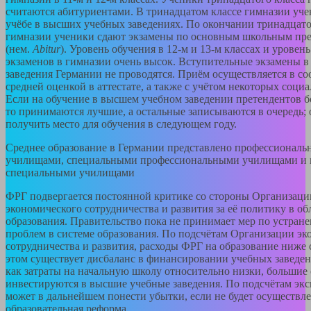
считаются абитуриентами. В тринадцатом классе гимназии уче
учёбе в высших учебных заведениях. По окончании тринадцато
гимназии ученики сдают экзамены по основным школьным пр
(нем.
Abitur
). Уровень обучения в 12-м и 13-м классах и урове
экзаменов в гимназии очень высок. Вступительные экзамены 
заведения Германии не проводятся. Приём осуществляется в со
средней оценкой в аттестате, а также с учётом некоторых соци
Если на обучение в высшем учебном заведении претендентов бо
то принимаются лучшие, а остальные записываются в очередь; 
получить место для обучения в следующем году.
Среднее образование в Германии представлено профессионал
училищами, специальными профессиональными училищами и
специальными училищами
ФРГ подвергается постоянной критике со стороны Организаци
экономического сотрудничества и развития за её политику в об
образования. Правительство пока не принимает мер по устра
проблем в системе образования. По подсчётам Организации эк
сотрудничества и развития, расходы ФРГ на образование ниже 
этом существует дисбаланс в финансировании учебных заведен
как затраты на начальную школу относительно низки, большие 
инвестируются в высшие учебные заведения. По подсчётам экс
может в дальнейшем понести убытки, если не будет осуществл
образовательная реформа.