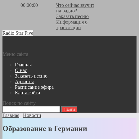
00:00:00
Что сейчас звучит
на радио?
Заказать песню
Информация о
трансляции
Radio Star Five
Меню сайта
Главная
О нас
Заказать песню
Артисты
Расписание эфира
Карта сайта
Поиск по сайту
Главная
Новости
Образование в Германии