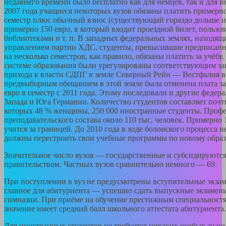
недавнего времени было бесплатно как для немцев, так и для и
2007 года учащиеся некоторых вузов обязаны платить примерно
семестр плюс обычный взнос (существующий гораздо дольше и 
примерно 150 евро, в который входит проездной билет, пользо
библиотеками и т. п. В западных федеральных землях, находящ
управлением партии ХДС, студенты, превысившие предписанн
на несколько семестров, как правило, обязаны платить за учёбу
системе образования были урегулированы соответствующим за
прихода к власти СДПГ в земле Северный Рейн — Вестфалия в
предвыборным обещанием в этой земле была отменена плата за
евро в семестр с 2011 года. Этому последовали и другие федер
Запада и Юга Германии. Количество студентов составляет почти
которых 48 % женщины, 250 000 иностранные студенты. Профе
преподавательского состава около 110 тыс. человек. Примерно 
учится за границей. До 2010 года в ходе болонского процесса 
должны перестроить свои учебные программы по новому образ
Значительное число вузов — государственные и субсидируютс
правительством. Частных вузов сравнительно немного — 69.
При поступлении в вуз не предусмотрены вступительные экзам
главное для абитуриента — успешно сдать выпускные экзамен
гимназии. При приёме на обучение престижным специальнос
значение имеет средний балл школьного аттестата абитуриента.
Для иностранных студентов не требуется никаких особых знан