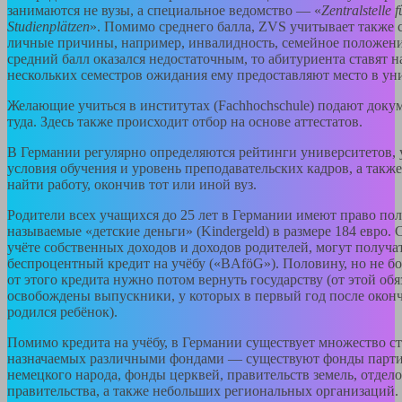
занимаются не вузы, а специальное ведомство — «
Zentralstelle 
Studienplätzen
». Помимо среднего балла, ZVS учитывает также 
личные причины, например, инвалидность, семейное положени
средний балл оказался недостаточным, то абитуриента ставят н
нескольких семестров ожидания ему предоставляют место в ун
Желающие учиться в институтах (Fachhochschule) подают доку
туда. Здесь также происходит отбор на основе аттестатов.
В Германии регулярно определяются рейтинги университетов
условия обучения и уровень преподавательских кадров, а также
найти работу, окончив тот или иной вуз.
Родители всех учащихся до 25 лет в Германии имеют право пол
называемые «детские деньги» (Kindergeld) в размере 184 евро. 
учёте собственных доходов и доходов родителей, могут получа
беспроцентный кредит на учёбу («BAföG»). Половину, но не бо
от этого кредита нужно потом вернуть государству (от этой об
освобождены выпускники, у которых в первый год после оконч
родился ребёнок).
Помимо кредита на учёбу, в Германии существует множество с
назначаемых различными фондами — существуют фонды парт
немецкого народа, фонды церквей, правительств земель, отдел
правительства, а также небольших региональных организаций