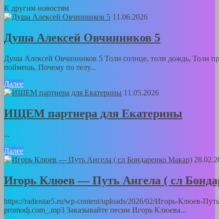
К другим новостям
11.06.2026
Душа Алексей Овчинников 5
Душа Алексей Овчинников 5 Толи солнце, толи дождь, Толи пра
поймешь, Почему по телу...
Далее
11.05.2026
ИЩЕМ партнера для Екатерины
...
Далее
28.02.2
Игорь Клюев — Путь Ангела ( сл Бонд
https://radiostar5.ru/wp-content/uploads/2026/02/Игорь-Клюев-П
promodj.com_.mp3 Заказывайте песни Игорь Клюева...