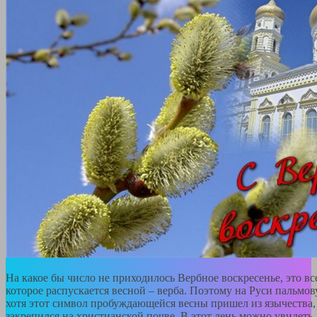
На какое бы число не приходилось Вербное воскресенье, это вс
которое распускается весной – верба. Поэтому на Руси пальмо
хотя этот символ пробуждающейся весны пришел из язычества,
закрепился на христианской почве. В этот день можно увидеть 