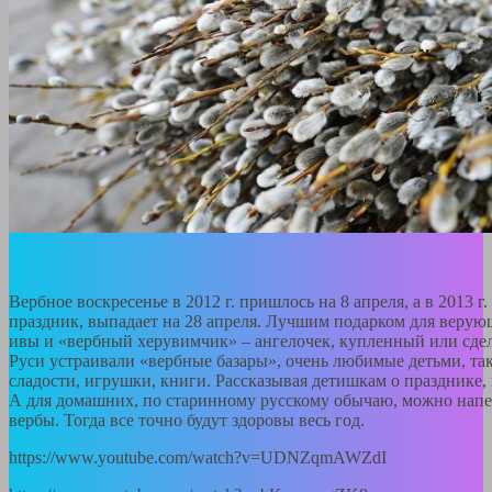
Вербное воскресенье в 2012 г. пришлось на 8 апреля, а в 2013 г
праздник, выпадает на 28 апреля. Лучшим подарком для верую
ивы и «вербный херувимчик» – ангелочек, купленный или сде
Руси устраивали «вербные базары», очень любимые детьми, та
сладости, игрушки, книги. Рассказывая детишкам о празднике, 
А для домашних, по старинному русскому обычаю, можно напеч
вербы. Тогда все точно будут здоровы весь год.
https://www.youtube.com/watch?v=UDNZqmAWZdI