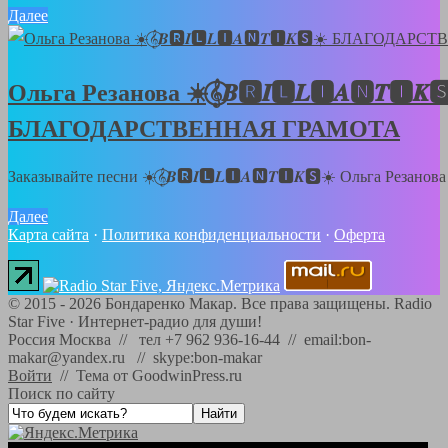
Далее
Ольга Резанова ☀️𝄞⃝𝑩🆁𝑰🅻𝑳🅸𝑨🅽𝑻🅸𝑲
БЛАГОДАРСТВЕННАЯ ГРАМОТА
Заказывайте песни ☀️𝄞⃝𝑩🆁𝑰🅻𝑳🅸𝑨🅽𝑻🅸𝑲🆂☀️ Ольга Резанов
Далее
Карта сайта
·
Политика конфиденциальности
·
Оферта
©
2015 - 2026
Бондаренко Макар. Все права защищены.
Radio
Star Five
·
Интернет-радио для души!
Россия Москва // тел +7 962 936-16-44 // email:bon-
makar@yandex.ru // skype:bon-makar
Войти
//
Тема от GoodwinPress.ru
Поиск по сайту