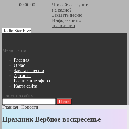
00:00:00
Что сейчас звучит
на радио?
Заказать песню
Информация о
трансляции
Radio Star Five
Меню сайта
Главная
О нас
Заказать песню
Артисты
Расписание эфира
Карта сайта
Поиск по сайту
Главная
Новости
Праздник Вербное воскресенье