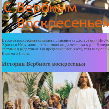
Вербное воскресенье означает признание существования Иисус
Христа в Иерусалим – это символ входа человека в рай. Наверн
светлый и радостный. Он предвосхищает Пасху, хотя верующим
Великого Поста.
История Вербного воскресенья