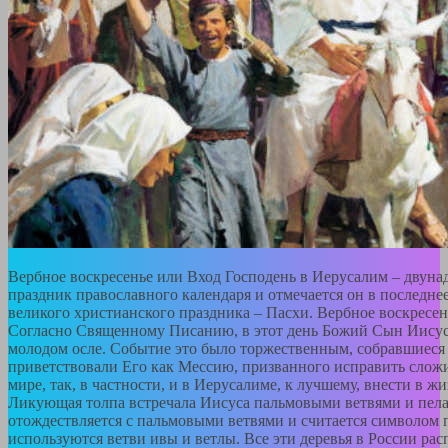
Вербное воскресенье или Вход Господень в Иерусалим – двун
праздник православного календаря и отмечается он в последне
великого христианского праздника – Пасхи. Вербное воскресе
Согласно Священному Писанию, в этот день Божий Сын Иисус 
молодом осле. Событие это было торжественным, собравшиеся
приветствовали Его как Мессию, призванного исправить слож
мире, так, в частности, и в Иерусалиме, к лучшему, внести в 
Ликующая толпа встречала Иисуса пальмовыми ветвями и пела
отождествляется с пальмовыми ветвями и считается символом
используются ветви ивы и ветлы. Все эти деревья в России ра