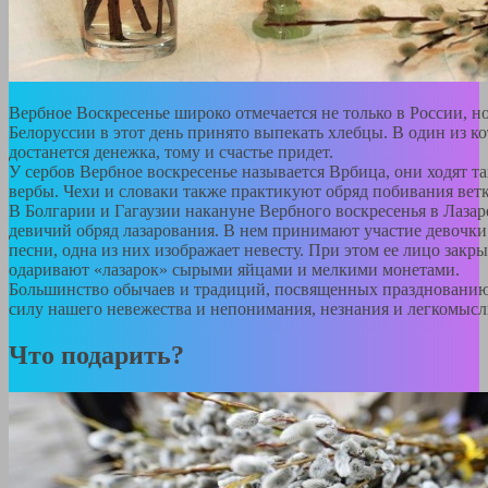
Вербное Воскресенье широко отмечается не только в России, но
Белоруссии в этот день принято выпекать хлебцы. В один из к
достанется денежка, тому и счастье придет.
У сербов Вербное воскресенье называется Врбица, они ходят т
вербы. Чехи и словаки также практикуют обряд побивания вет
В Болгарии и Гагаузии накануне Вербного воскресенья в Лазар
девичий обряд лазарования. В нем принимают участие девочки 
песни, одна из них изображает невесту. При этом ее лицо закр
одаривают «лазарок» сырыми яйцами и мелкими монетами.
Большинство обычаев и традиций, посвященных празднованию
силу нашего невежества и непонимания, незнания и легкомы
Что подарить?