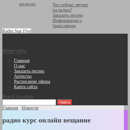
00:00:00
Что сейчас звучит
на радио?
Заказать песню
Информация о
трансляции
Radio Star Five
Меню сайта
Главная
О нас
Заказать песню
Артисты
Расписание эфира
Карта сайта
Поиск по сайту
Главная
Новости
радио курс онлайн вещание