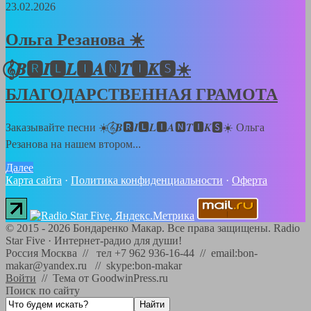
23.02.2026
Ольга Резанова ☀️
𝄞⃝𝑩🆁𝑰🅻𝑳🅸𝑨🅽𝑻🅸𝑲🆂☀️
БЛАГОДАРСТВЕННАЯ ГРАМОТА
Заказывайте песни ☀️𝄞⃝𝑩🆁𝑰🅻𝑳🅸𝑨🅽𝑻🅸𝑲🆂☀️ Ольга
Резанова на нашем втором...
Далее
Карта сайта
·
Политика конфиденциальности
·
Оферта
©
2015 - 2026
Бондаренко Макар. Все права защищены.
Radio
Star Five
·
Интернет-радио для души!
Россия Москва // тел +7 962 936-16-44 // email:bon-
makar@yandex.ru // skype:bon-makar
Войти
//
Тема от GoodwinPress.ru
Поиск по сайту