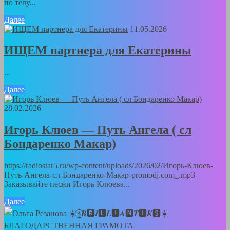
по телу...
Далее
11.05.2026
ИЩЕМ партнера для Екатерины
...
Далее
28.02.2026
Игорь Клюев — Путь Ангела ( сл
Бондаренко Макар)
https://radiostar5.ru/wp-content/uploads/2026/02/Игорь-Клюев-
Путь-Ангела-сл-Бондаренко-Макар-promodj.com_.mp3
Заказывайте песни Игорь Клюева...
Далее