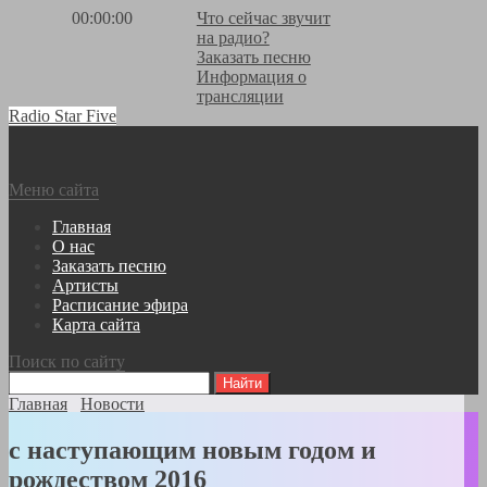
00:00:00
Что сейчас звучит
на радио?
Заказать песню
Информация о
трансляции
Radio Star Five
Меню сайта
Главная
О нас
Заказать песню
Артисты
Расписание эфира
Карта сайта
Поиск по сайту
Главная
Новости
с наступающим новым годом и
рождеством 2016