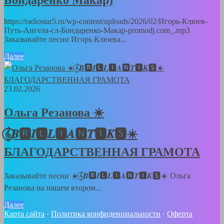
Бондаренко Макар)
https://radiostar5.ru/wp-content/uploads/2026/02/Игорь-Клюев-
Путь-Ангела-сл-Бондаренко-Макар-promodj.com_.mp3
Заказывайте песни Игорь Клюева...
Далее
23.02.2026
Ольга Резанова ☀️
𝄞⃝𝑩🆁𝑰🅻𝑳🅸𝑨🅽𝑻🅸𝑲🆂☀️
БЛАГОДАРСТВЕННАЯ ГРАМОТА
Заказывайте песни ☀️𝄞⃝𝑩🆁𝑰🅻𝑳🅸𝑨🅽𝑻🅸𝑲🆂☀️ Ольга
Резанова на нашем втором...
Далее
Карта сайта
·
Политика конфиденциальности
·
Оферта