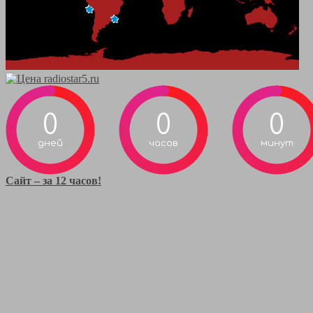
0
0
0
дней
часов
минут
Сайт – за 12 часов!