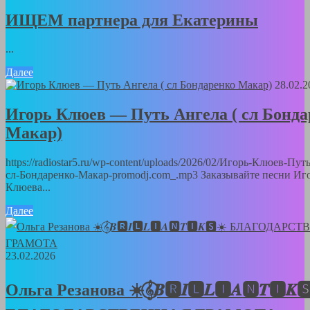
ИЩЕМ партнера для Екатерины
...
Далее
28.02.2
Игорь Клюев — Путь Ангела ( сл Бонда
Макар)
https://radiostar5.ru/wp-content/uploads/2026/02/Игорь-Клюев-Пут
сл-Бондаренко-Макар-promodj.com_.mp3 Заказывайте песни Иг
Клюева...
Далее
23.02.2026
Ольга Резанова ☀️𝄞⃝𝑩🆁𝑰🅻𝑳🅸𝑨🅽𝑻🅸𝑲