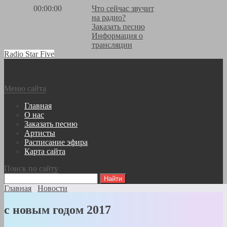
00:00:00
Что сейчас звучит
на радио?
Заказать песню
Информация о
трансляции
Radio Star Five
Меню сайта
Главная
О нас
Заказать песню
Артисты
Расписание эфира
Карта сайта
Поиск по сайту
Главная
Новости
с новым годом 2017