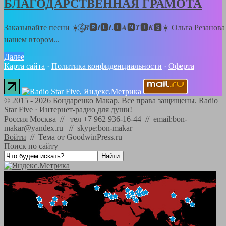
БЛАГОДАРСТВЕННАЯ ГРАМОТА
Заказывайте песни ☀️𝄞⃝𝑩🆁𝑰🅻𝑳🅸𝑨🅽𝑻🅸𝑲🆂☀️ Ольга Резанова
нашем втором...
Далее
Карта сайта
·
Политика конфиденциальности
·
Оферта
©
2015 - 2026
Бондаренко Макар. Все права защищены.
Radio
Star Five
·
Интернет-радио для души!
Россия Москва // тел +7 962 936-16-44 // email:bon-
makar@yandex.ru // skype:bon-makar
Войти
//
Тема от GoodwinPress.ru
Поиск по сайту