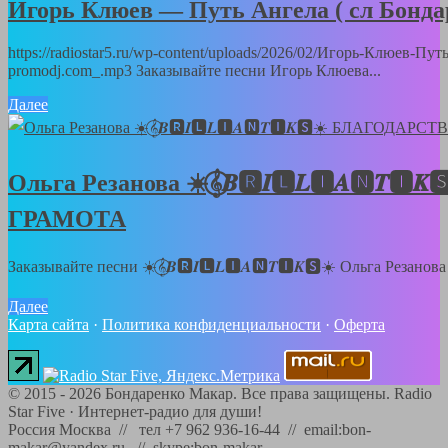
Игорь Клюев — Путь Ангела ( сл Бонд
https://radiostar5.ru/wp-content/uploads/2026/02/Игорь-Клюев-П
promodj.com_.mp3 Заказывайте песни Игорь Клюева...
Далее
Ольга Резанова ☀️𝄞⃝𝑩🆁𝑰🅻𝑳🅸𝑨🅽
ГРАМОТА
Заказывайте песни ☀️𝄞⃝𝑩🆁𝑰🅻𝑳🅸𝑨🅽𝑻🅸𝑲🆂☀️ Ольга Резанов
Далее
Карта сайта
·
Политика конфиденциальности
·
Оферта
©
2015 - 2026
Бондаренко Макар. Все права защищены.
Radio
Star Five
·
Интернет-радио для души!
Россия Москва // тел +7 962 936-16-44 // email:bon-
makar@yandex.ru // skype:bon-makar