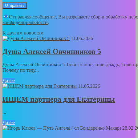
Отправляя сообщение, Вы разрешаете сбор и обработку пе
конфиденциальности
.
К другим новостям
11.06.2026
Душа Алексей Овчинников 5
Душа Алексей Овчинников 5 Толи солнце, толи дождь, Толи пр
Почему по телу...
Далее
11.05.2026
ИЩЕМ партнера для Екатерины
...
Далее
28.02.2