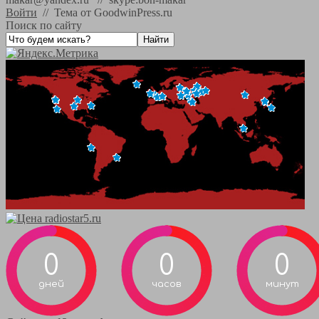
Войти
//
Тема от GoodwinPress.ru
Поиск по сайту
0
0
0
дней
часов
минут