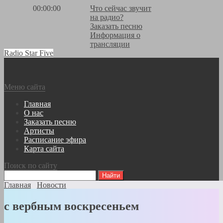
00:00:00
Что сейчас звучит
на радио?
Заказать песню
Информация о
трансляции
Radio Star Five
Меню сайта
Главная
О нас
Заказать песню
Артисты
Расписание эфира
Карта сайта
Поиск по сайту
Главная
Новости
с вербным воскресеньем