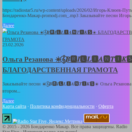
https://radiostar5.ru/wp-content/uploads/2026/02/Игорь-Клюев-Пут
Бондаренко-Макар-promodj.com_.mp3 Заказывайте песни Игорь 
Далее
23.02.2026
Ольга Резанова ☀️𝄞⃝𝑩🆁𝑰🅻𝑳🅸𝑨🅽𝑻🅸𝑲
БЛАГОДАРСТВЕННАЯ ГРАМОТА
Заказывайте песни ☀️𝄞⃝𝑩🆁𝑰🅻𝑳🅸𝑨🅽𝑻🅸𝑲🆂☀️ Ольга Резанов
втором...
Далее
Карта сайта
·
Политика конфиденциальности
·
Оферта
©
2015 - 2026
Бондаренко Макар. Все права защищены.
Radio
Star Five
·
Интернет-радио для души!