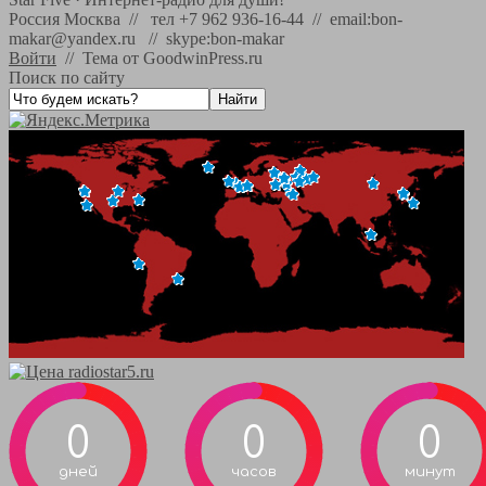
Россия Москва // тел +7 962 936-16-44 // email:bon-
makar@yandex.ru // skype:bon-makar
Войти
//
Тема от GoodwinPress.ru
Поиск по сайту
0
0
0
дней
часов
минут