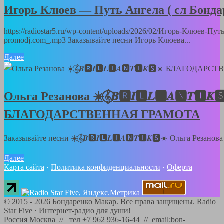
Игорь Клюев — Путь Ангела ( сл Бонд
https://radiostar5.ru/wp-content/uploads/2026/02/Игорь-Клюев-П
promodj.com_.mp3 Заказывайте песни Игорь Клюева...
Далее
Ольга Резанова ☀️𝄞⃝𝑩🆁𝑰🅻𝑳🅸𝑨🅽𝑻🅸𝑲
БЛАГОДАРСТВЕННАЯ ГРАМОТА
Заказывайте песни ☀️𝄞⃝𝑩🆁𝑰🅻𝑳🅸𝑨🅽𝑻🅸𝑲🆂☀️ Ольга Резанов
Далее
Карта сайта
·
Политика конфиденциальности
·
Оферта
©
2015 - 2026
Бондаренко Макар. Все права защищены.
Radio
Star Five
·
Интернет-радио для души!
Россия Москва // тел +7 962 936-16-44 // email:bon-