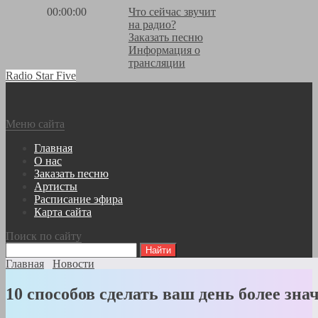
00:00:00
Что сейчас звучит
на радио?
Заказать песню
Информация о
трансляции
Radio Star Five
Меню сайта
Главная
О нас
Заказать песню
Артисты
Расписание эфира
Карта сайта
Поиск по сайту
Главная
Новости
10 способов сделать ваш день более зн