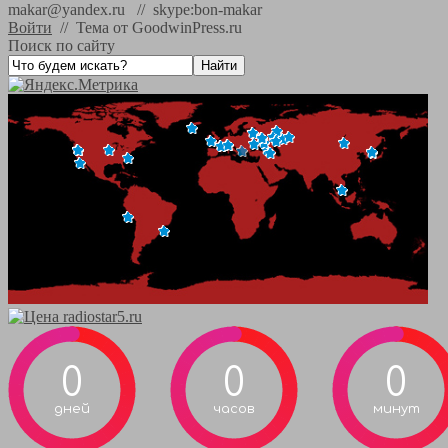
makar@yandex.ru // skype:bon-makar
Войти
//
Тема от GoodwinPress.ru
Поиск по сайту
0
0
0
дней
часов
минут