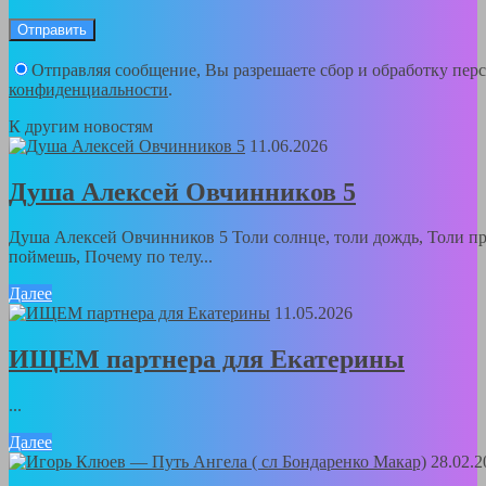
Отправляя сообщение, Вы разрешаете сбор и обработку пе
конфиденциальности
.
К другим новостям
11.06.2026
Душа Алексей Овчинников 5
Душа Алексей Овчинников 5 Толи солнце, толи дождь, Толи пра
поймешь, Почему по телу...
Далее
11.05.2026
ИЩЕМ партнера для Екатерины
...
Далее
28.02.2