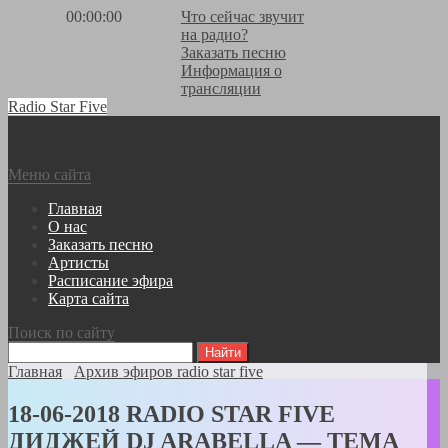
00:00:00
Что сейчас звучит
на радио?
Заказать песню
Информация о
трансляции
Radio Star Five
Меню сайта
Главная
О нас
Заказать песню
Артисты
Расписание эфира
Карта сайта
Поиск по сайту
Главная
Архив эфиров radio star five
18-06-2018 RADIO STAR FIVE
ДИДЖЕЙ DJ ARABELLA — ТЕМА