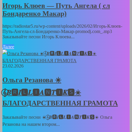
Игорь Клюев — Путь Ангела ( сл
Бондаренко Макар)
https://radiostar5.ru/wp-content/uploads/2026/02/Игорь-Клюев-
Путь-Ангела-сл-Бондаренко-Макар-promodj.com_.mp3
Заказывайте песни Игорь Клюева...
Далее
23.02.2026
Ольга Резанова ☀️
𝄞⃝𝑩🆁𝑰🅻𝑳🅸𝑨🅽𝑻🅸𝑲🆂☀️
БЛАГОДАРСТВЕННАЯ ГРАМОТА
Заказывайте песни ☀️𝄞⃝𝑩🆁𝑰🅻𝑳🅸𝑨🅽𝑻🅸𝑲🆂☀️ Ольга
Резанова на нашем втором...