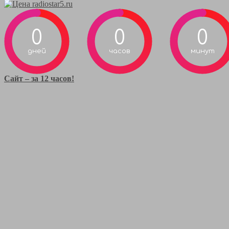
0
0
0
дней
часов
минут
Сайт – за 12 часов!