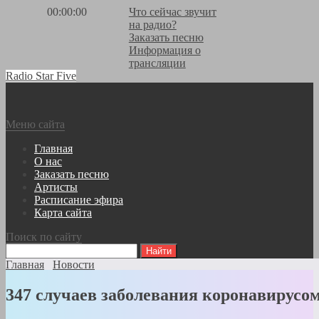
00:00:00
Что сейчас звучит
на радио?
Заказать песню
Информация о
трансляции
Radio Star Five
Меню сайта
Главная
О нас
Заказать песню
Артисты
Расписание эфира
Карта сайта
Поиск по сайту
Главная
Новости
347 случаев заболевания коронавирусо