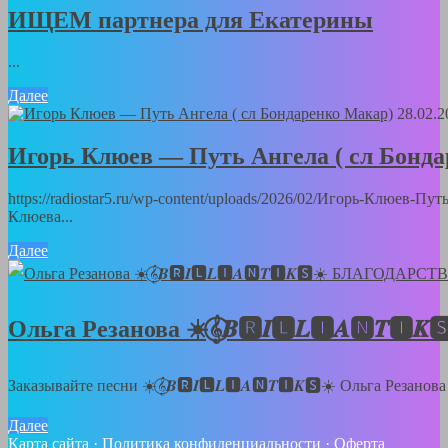
ИЩЕМ партнера для Екатерины
...
Далее
28.02.2
Игорь Клюев — Путь Ангела ( сл Бонд
https://radiostar5.ru/wp-content/uploads/2026/02/Игорь-Клюев-
Клюева...
Далее
Ольга Резанова ☀️𝄞⃝𝑩🆁𝑰🅻𝑳🅸𝑨🅽
Заказывайте песни ☀️𝄞⃝𝑩🆁𝑰🅻𝑳🅸𝑨🅽𝑻🅸𝑲🆂☀️ Ольга Резанов
Далее
Карта сайта
·
Политика конфиденциальности
·
Оферта