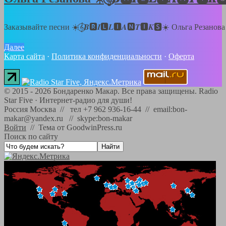
Заказывайте песни ☀️𝄞⃝𝑩🆁𝑰🅻𝑳🅸𝑨🅽𝑻🅸𝑲🆂☀️ Ольга Резанов
Далее
Карта сайта
·
Политика конфиденциальности
·
Оферта
©
2015 - 2026
Бондаренко Макар. Все права защищены.
Radio
Star Five
·
Интернет-радио для души!
Россия Москва // тел +7 962 936-16-44 // email:bon-
makar@yandex.ru // skype:bon-makar
Войти
//
Тема от GoodwinPress.ru
Поиск по сайту