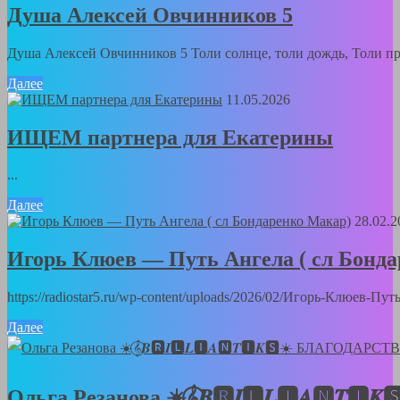
Душа Алексей Овчинников 5
Душа Алексей Овчинников 5 Толи солнце, толи дождь, Толи пра
Далее
11.05.2026
ИЩЕМ партнера для Екатерины
...
Далее
28.02.2
Игорь Клюев — Путь Ангела ( сл Бонд
https://radiostar5.ru/wp-content/uploads/2026/02/Игорь-Клюев-
Далее
Ольга Резанова ☀️𝄞⃝𝑩🆁𝑰🅻𝑳🅸𝑨🅽