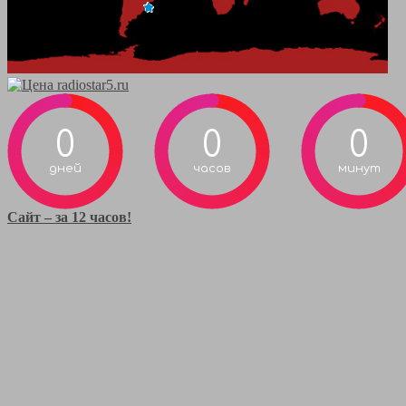
0
0
0
дней
часов
минут
Сайт – за 12 часов!