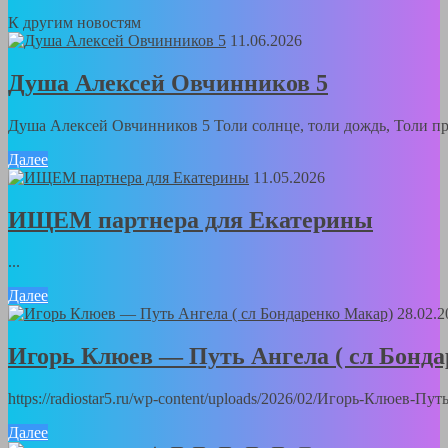
К другим новостям
11.06.2026
Душа Алексей Овчинников 5
Душа Алексей Овчинников 5 Толи солнце, толи дождь, Толи пра
Далее
11.05.2026
ИЩЕМ партнера для Екатерины
...
Далее
28.02.2
Игорь Клюев — Путь Ангела ( сл Бонд
https://radiostar5.ru/wp-content/uploads/2026/02/Игорь-Клюев-
Далее