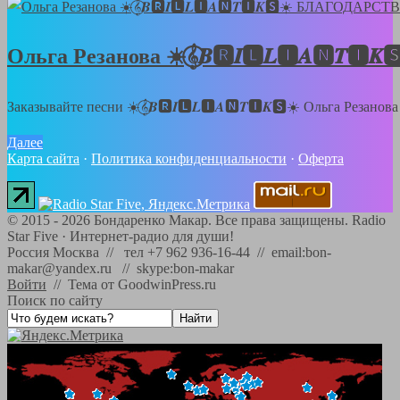
Ольга Резанова ☀️𝄞⃝𝑩🆁𝑰🅻𝑳🅸𝑨🅽
Заказывайте песни ☀️𝄞⃝𝑩🆁𝑰🅻𝑳🅸𝑨🅽𝑻🅸𝑲🆂☀️ Ольга Резанов
Далее
Карта сайта
·
Политика конфиденциальности
·
Оферта
©
2015 - 2026
Бондаренко Макар. Все права защищены.
Radio
Star Five
·
Интернет-радио для души!
Россия Москва // тел +7 962 936-16-44 // email:bon-
makar@yandex.ru // skype:bon-makar
Войти
//
Тема от GoodwinPress.ru
Поиск по сайту