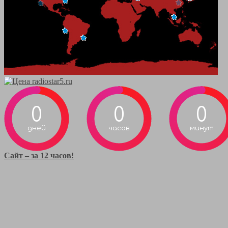
0
0
0
дней
часов
минут
Сайт – за 12 часов!