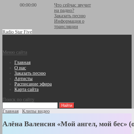
00:00:00
Что сейчас звучит
на радио?
Заказать песню
Информация о
трансляции
Radio Star Five
Меню сайта
Главная
О нас
Заказать песню
Артисты
Расписание эфира
Карта сайта
Поиск по сайту
Главная
Клипы видео
Алёна Валенсия «Мой ангел, мой бес» (o