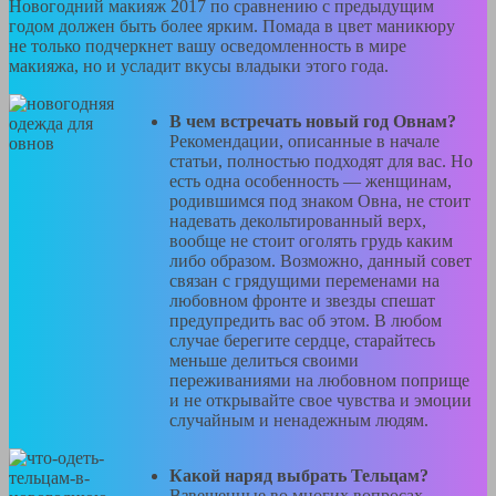
Новогодний макияж 2017 по сравнению с предыдущим
годом должен быть более ярким. Помада в цвет маникюру
не только подчеркнет вашу осведомленность в мире
макияжа, но и усладит вкусы владыки этого года.
В чем встречать новый год Овнам?
Рекомендации, описанные в начале
статьи, полностью подходят для вас. Но
есть одна особенность — женщинам,
родившимся под знаком Овна, не стоит
надевать декольтированный верх,
вообще не стоит оголять грудь каким
либо образом. Возможно, данный совет
связан с грядущими переменами на
любовном фронте и звезды спешат
предупредить вас об этом. В любом
случае берегите сердце, старайтесь
меньше делиться своими
переживаниями на любовном поприще
и не открывайте свое чувства и эмоции
случайным и ненадежным людям.
Какой наряд выбрать Тельцам?
Взвешенные во многих вопросах