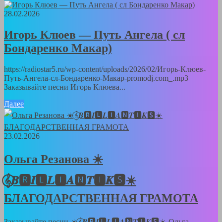
28.02.2026
Игорь Клюев — Путь Ангела ( сл
Бондаренко Макар)
https://radiostar5.ru/wp-content/uploads/2026/02/Игорь-Клюев-
Путь-Ангела-сл-Бондаренко-Макар-promodj.com_.mp3
Заказывайте песни Игорь Клюева...
Далее
23.02.2026
Ольга Резанова ☀️
𝄞⃝𝑩🆁𝑰🅻𝑳🅸𝑨🅽𝑻🅸𝑲🆂☀️
БЛАГОДАРСТВЕННАЯ ГРАМОТА
Заказывайте песни ☀️𝄞⃝𝑩🆁𝑰🅻𝑳🅸𝑨🅽𝑻🅸𝑲🆂☀️ Ольга