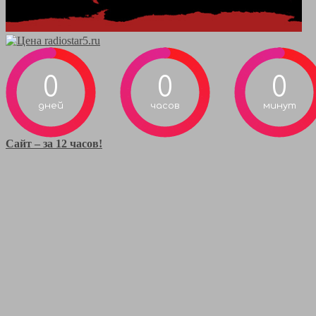
0
0
0
дней
часов
минут
Сайт – за 12 часов!