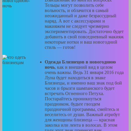
Тельцы могут позволить себе
вольность, и облачится в самый
неожиданный и даже безрассудный
наряд. А вот с аксессуарами и
макияжем не следует чрезмерно
экспериментировать. Достаточно будет
добавить в свой повседневный макияж
некоторые нотки и ваш новогодний
стиль — готов!
Одежда Близнецов в новогоднюю
ночь
, как и внешний вид в целом
очень важны. Ведь 31 января 2016 года
Луна будет находиться в знаке
Близнецы, и именно ваш знак под бой
часов и брызги шампанского будет
встречать Огненного Петуха.
Постарайтесь проникнуться
праздником, будьте гвоздем
праздничной программы, смейтесь и
веселитесь от души. Важный атрибут
для женщины близнеца — красная
заколка или лента в волосах. В этом
году этот знак принесет вам