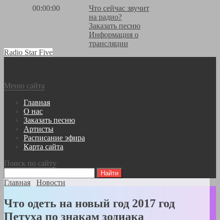
00:00:00
Что сейчас звучит
на радио?
Заказать песню
Информация о
трансляции
Radio Star Five
Меню сайта
Главная
О нас
Заказать песню
Артисты
Расписание эфира
Карта сайта
Поиск по сайту
Главная
Новости
Что одеть на новый год 2017 год
Петуха по знакам зодиака