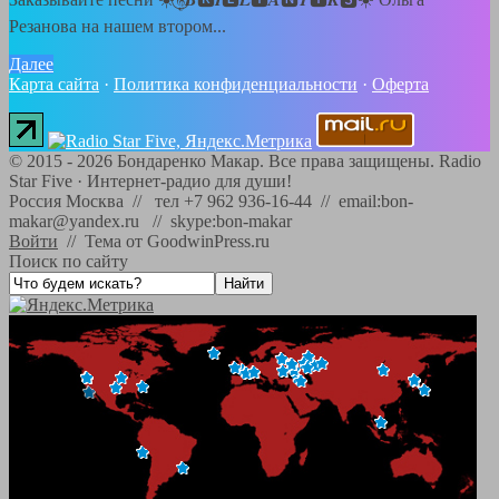
Резанова на нашем втором...
Далее
Карта сайта
·
Политика конфиденциальности
·
Оферта
©
2015 - 2026
Бондаренко Макар. Все права защищены.
Radio
Star Five
·
Интернет-радио для души!
Россия Москва // тел +7 962 936-16-44 // email:bon-
makar@yandex.ru // skype:bon-makar
Войти
//
Тема от GoodwinPress.ru
Поиск по сайту