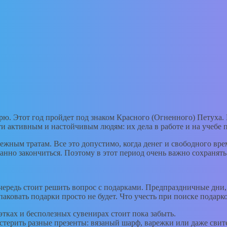
рю. Этот год пройдет под знаком Красного (Огненного) Петуха.
и активным и настойчивым людям: их дела в работе и на учебе 
ежным тратам. Все это допустимо, когда денег и свободного вре
анно закончиться. Поэтому в этот период очень важно сохранять
чередь стоит решить вопрос с подарками. Предпраздничные дни,
аковать подарки просто не будет. Что учесть при поиске подарко
этках и бесполезных сувенирах стоит пока забыть.
терить разные презенты: вязаный шарф, варежки или даже свит