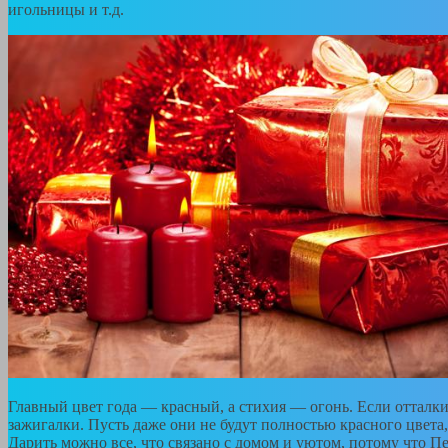
игольницы и т.д.
Главный цвет года — красный, а стихия — огонь. Если отталки
зажигалки. Пусть даже они не будут полностью красного цвета,
Дарить можно все, что связано с домом и уютом, потому что П