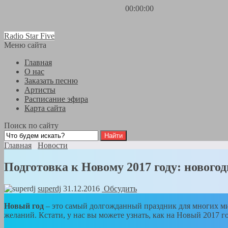
00:00:00
Radio Star Five
Меню сайта
Главная
О нас
Заказать песню
Артисты
Расписание эфира
Карта сайта
Поиск по сайту
Главная
Новости
Подготовка к Новому 2017 году: нового
superdj
31.12.2016
Обсудить
Новый год
– это самый долгожданный праздник для многих мил
желаний. Кстати, у нас вы можете узнать, как на Новый 2017 г