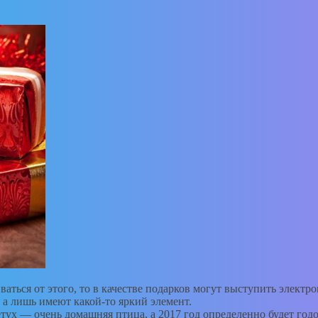
ваться от этого, то в качестве подарков могут выступить элект
 а лишь имеют какой-то яркий элемент.
етух — очень домашняя птица, а 2017 год определенно будет го