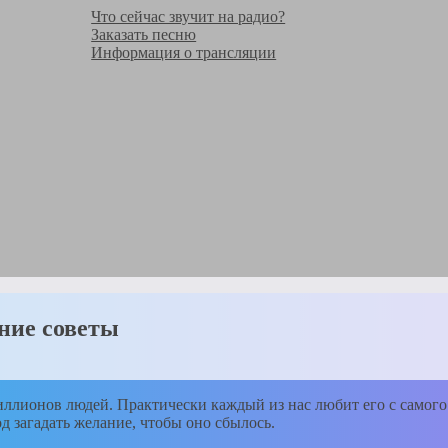
Что сейчас звучит на радио?
Заказать песню
Информация о трансляции
дние советы
лионов людей. Практически каждый из нас любит его с самого д
од загадать желание, чтобы оно сбылось.