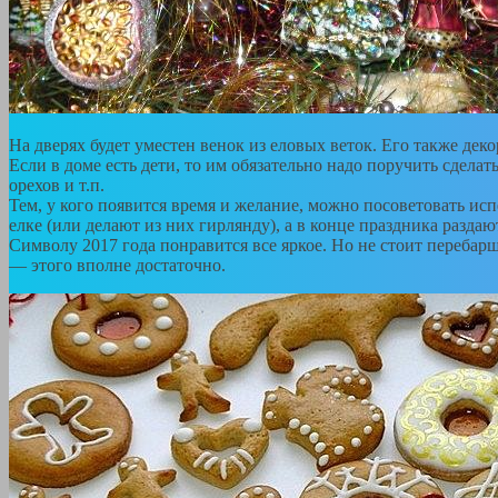
На дверях будет уместен венок из еловых веток. Его также де
Если в доме есть дети, то им обязательно надо поручить сдела
орехов и т.п.
Тем, у кого появится время и желание, можно посоветовать исп
елке (или делают из них гирлянду), а в конце праздника разда
Символу 2017 года понравится все яркое. Но не стоит перебарщ
— этого вполне достаточно.