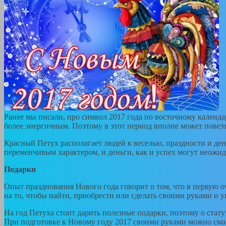
Ранее мы писали, про символ 2017 года по восточному календа
более энергичным. Поэтому в этот период вполне может повезт
Красный Петух располагает людей к веселью, праздности и ден
переменчивым характером, и деньги, как и успех могут неожид
Подарки
Опыт празднования Нового года говорит о том, что в первую о
на то, чтобы найти, приобрести или сделать своими руками и уп
На год Петуха стоит дарить полезные подарки, поэтому о стату
При подготовке к Новому году 2017 своими руками можно смас