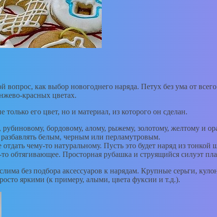
й вопрос, как выбор новогоднего наряда. Петух без ума от всег
анжево-красных цветах.
 только его цвет, но и материал, из которого он сделан.
, рубиновому, бордовому, алому, рыжему, золотому, желтому и ора
о разбавлять белым, черным или перламутровым.
отдать чему-то натуральному. Пусть это будет наряд из тонкой ше
то обтягивающее. Просторная рубашка и струящийся силуэт пла
лима без подбора аксессуаров к нарядам. Крупные серьги, кулон
сто яркими (к примеру, алыми, цвета фуксии и т.д.).