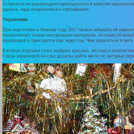
Астрологи не рекомендуют преподносить в качестве празднично
удалось, надо позаботиться о сертификате.
Украшения
При подготовке к Новому году 2017 нельзя забывать об украше
предпочитает только натуральные материалы, поэтому об искус
праздников и пригодится еще через год. Чем украсить ее и весь
Елочные игрушки стоит выбрать красные, желтые и золотистые
Среди украшений на елке должны найти место те, которые пере