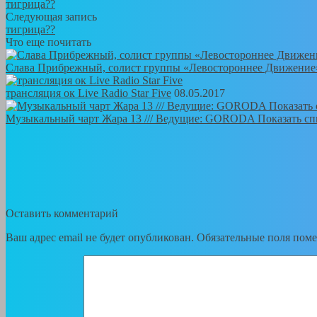
тигрица??
Следующая запись
тигрица??
Что еще почитать
Слава Прибрежный, солист группы «Левостороннее Движение»
трансляция ок Live Radio Star Five
08.05.2017
Музыкальный чарт Жара 13 /// Ведущие: GORODA Показать с
Оставить комментарий
Ваш адрес email не будет опубликован.
Обязательные поля пом