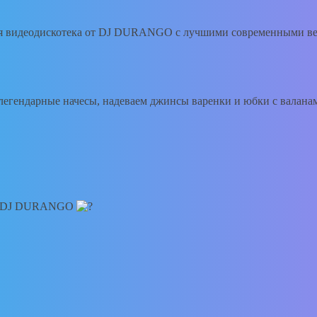
ая видеодискотека от DJ DURANGO с лучшими современными ве
егендарные начесы, надеваем джинсы варенки и юбки с валанам
 от DJ DURANGO