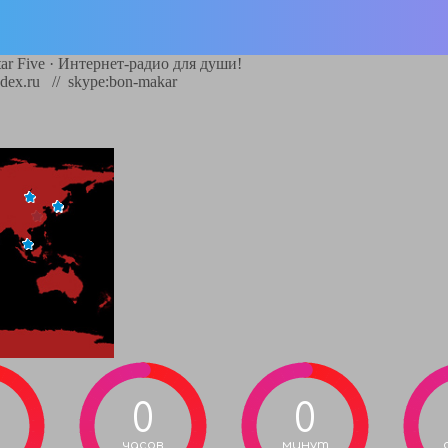
ar Five
·
Интернет-радио для души!
dex.ru // skype:bon-makar
0
0
часов
минут