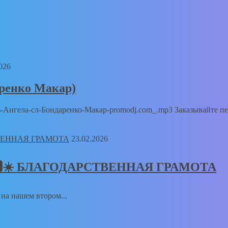
026
аренко Макар)
Путь-Ангела-сл-Бондаренко-Макар-promodj.com_.mp3 Заказывайте п
23.02.2026
𝑻🅸𝑲🆂☀️ БЛАГОДАРСТВЕННАЯ ГРАМОТА
а на нашем втором...