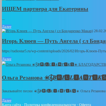
ИЩЕМ партнера для Екатерины
...
Далее
28.02.2
Игорь Клюев — Путь Ангела ( сл Бонд
https://radiostar5.ru/wp-content/uploads/2026/02/Игорь-Клюев-
Далее
Ольга Резанова ☀️𝄞⃝𝑩🆁𝑰🅻𝑳🅸𝑨🅽
Заказывайте песни ☀️𝄞⃝𝑩🆁𝑰🅻𝑳🅸𝑨🅽𝑻🅸𝑲🆂☀️ Ольга Резанов
Далее
Карта сайта
·
Политика конфиденциальности
·
Оферта