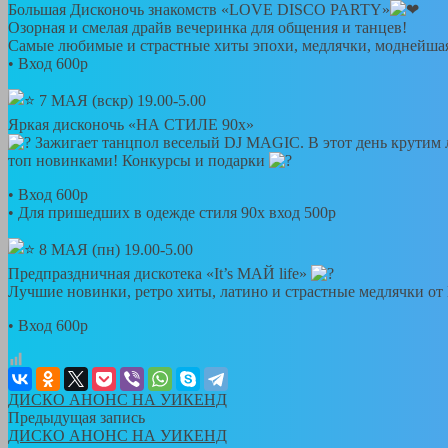
Большая Дисконочь знакомств «LOVE DISCO PARTY»
Озорная и смелая драйв вечеринка для общения и танцев!
Самые любимые и страстные хиты эпохи, медлячки, моднейш
• Вход 600р
7 МАЯ (вскр) 19.00-5.00
Яркая дисконочь «НА СТИЛЕ 90х»
Зажигает танцпол веселый DJ MAGIC. В этот день крутим л
топ новинками! Конкурсы и подарки
• Вход 600р
• Для пришедших в одежде стиля 90х вход 500р
8 МАЯ (пн) 19.00-5.00
Предпраздничная дискотека «It’s МАЙ life»
Лучшие новинки, ретро хиты, латино и страстные медлячки
• Вход 600р
ДИСКО АНОНС НА УИКЕНД
Предыдущая запись
ДИСКО АНОНС НА УИКЕНД