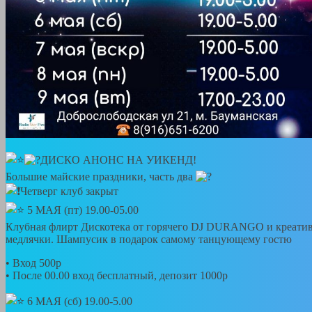
ДИСКО АНОНС НА УИКЕНД!
Большие майские праздники, часть два
Четверг клуб закрыт
5 МАЯ (пт) 19.00-05.00
Клубная флирт Дискотека от горячего DJ DURANGO и креативн
медлячки. Шампусик в подарок самому танцующему гостю
• Вход 500р
• После 00.00 вход бесплатный, депозит 1000р
6 МАЯ (сб) 19.00-5.00