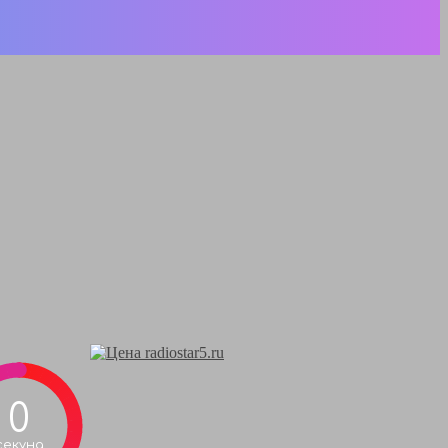
0
секунд