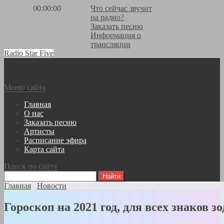
00:00:00
Что сейчас звучит
на радио?
Заказать песню
Информация о
трансляции
Radio Star Five
Меню сайта
Главная
О нас
Заказать песню
Артисты
Расписание эфира
Карта сайта
Поиск по сайту
Главная
Новости
Гороскоп на 2021 год, для всех знаков з