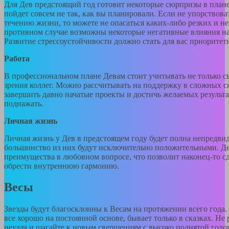
Для Дев предстоящий год готовит некоторые сюрпризы в плане
пойдет совсем не так, как вы планировали. Если не упорствова
течению жизни, то можете не опасаться каких-либо резких и 
противном случае возможны некоторые негативные влияния на
Развитие стрессоустойчивости должно стать для вас приорите
Работа
В профессиональном плане Девам стоит учитывать не только св
зрения коллег. Можно рассчитывать на поддержку в сложных с
завершить давно начатые проекты и достичь желаемых результат
поднажать.
Личная жизнь
Личная жизнь у Дев в предстоящем году будет полна непредви
большинство из них будут исключительно положительными. Д
преимущества в любовном вопросе, что позволит наконец-то с
обрести внутреннюю гармонию.
Весы
Звезды будут благосклонны к Весам на протяжении всего года.
все хорошо на постоянной основе, бывает только в сказках. Не 
неудач и шагайте к новым свершениям с высоко поднятой голо