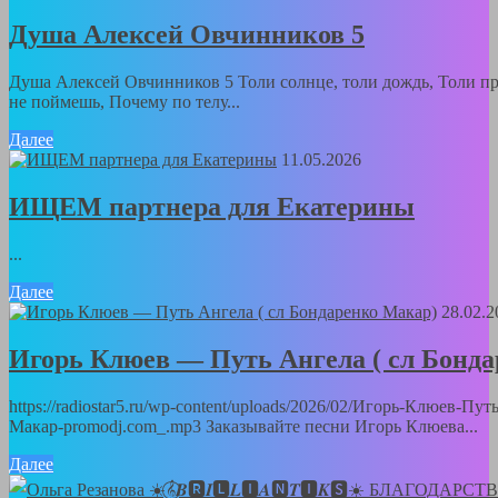
Душа Алексей Овчинников 5
Душа Алексей Овчинников 5 Толи солнце, толи дождь, Толи пра
не поймешь, Почему по телу...
Далее
11.05.2026
ИЩЕМ партнера для Екатерины
...
Далее
28.02.2
Игорь Клюев — Путь Ангела ( сл Бонд
https://radiostar5.ru/wp-content/uploads/2026/02/Игорь-Клюев-Пу
Макар-promodj.com_.mp3 Заказывайте песни Игорь Клюева...
Далее