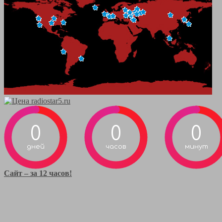
0
0
0
дней
часов
минут
Сайт – за 12 часов!