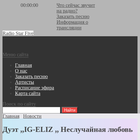
00:00:00
Что сейчас звучит
на радио?
Заказать песню
Информация о
трансляции
Radio Star Five
Меню сайта
Главная
О нас
Заказать песню
Артисты
Расписание эфира
Карта сайта
Поиск по сайту
Главная
Новости
Дуэт ,,IG-ELIZ ,, Неслучайная любовь