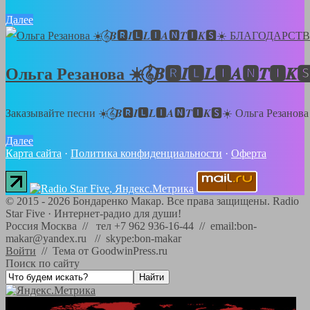
Далее
Ольга Резанова ☀️𝄞⃝𝑩🆁𝑰🅻𝑳🅸𝑨🅽
Заказывайте песни ☀️𝄞⃝𝑩🆁𝑰🅻𝑳🅸𝑨🅽𝑻🅸𝑲🆂☀️ Ольга Резанов
Далее
Карта сайта
·
Политика конфиденциальности
·
Оферта
©
2015 - 2026
Бондаренко Макар. Все права защищены.
Radio
Star Five
·
Интернет-радио для души!
Россия Москва // тел +7 962 936-16-44 // email:bon-
makar@yandex.ru // skype:bon-makar
Войти
//
Тема от GoodwinPress.ru
Поиск по сайту