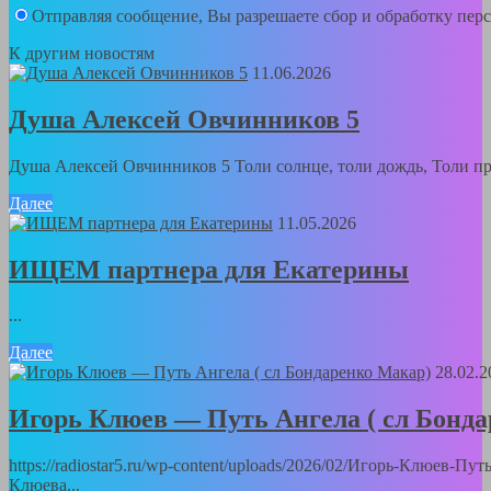
Отправляя сообщение, Вы разрешаете сбор и обработку пе
К другим новостям
11.06.2026
Душа Алексей Овчинников 5
Душа Алексей Овчинников 5 Толи солнце, толи дождь, Толи пра
Далее
11.05.2026
ИЩЕМ партнера для Екатерины
...
Далее
28.02.2
Игорь Клюев — Путь Ангела ( сл Бонд
https://radiostar5.ru/wp-content/uploads/2026/02/Игорь-Клюев-
Клюева...