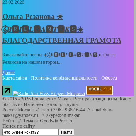
23.02.2026
Ольга Резанова ☀️
𝄞⃝𝑩🆁𝑰🅻𝑳🅸𝑨🅽𝑻🅸𝑲🆂☀️
БЛАГОДАРСТВЕННАЯ ГРАМОТА
Заказывайте песни ☀️𝄞⃝𝑩🆁𝑰🅻𝑳🅸𝑨🅽𝑻🅸𝑲🆂☀️ Ольга
Резанова на нашем втором...
Далее
Карта сайта
·
Политика конфиденциальности
·
Оферта
©
2015 - 2026
Бондаренко Макар. Все права защищены.
Radio
Star Five
·
Интернет-радио для души!
Россия Москва // тел +7 962 936-16-44 // email:bon-
makar@yandex.ru // skype:bon-makar
Войти
//
Тема от GoodwinPress.ru
Поиск по сайту