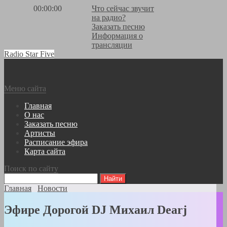
00:00:00
Что сейчас звучит
на радио?
Заказать песню
Информация о
трансляции
Radio Star Five
Меню сайта
Главная
О нас
Заказать песню
Артисты
Расписание эфира
Карта сайта
Поиск по сайту
Главная
Новости
Эфире Дорогой DJ Михаил Dearj