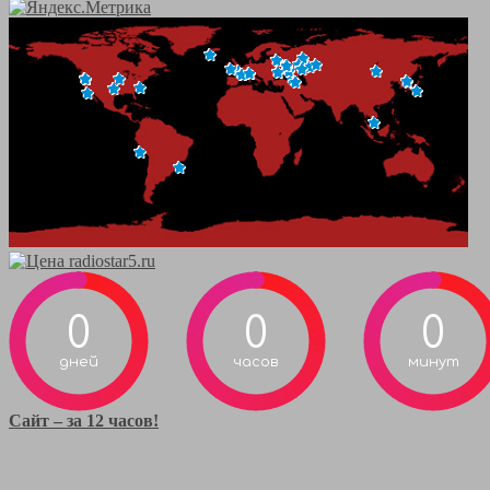
0
0
0
дней
часов
минут
Сайт – за 12 часов!