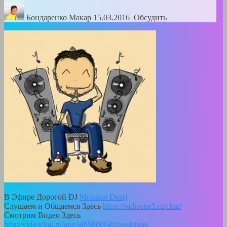
Бондаренко Mакар
15.03.2016
Обсудить
В Эфире Дорогой DJ
Михаил Dearj
Слушаем и Общаемся Здесь
https://radiostar5.ru/chat/
Смотрим Видео Здесь
http://videochat.ru/app/id6986064/translation/