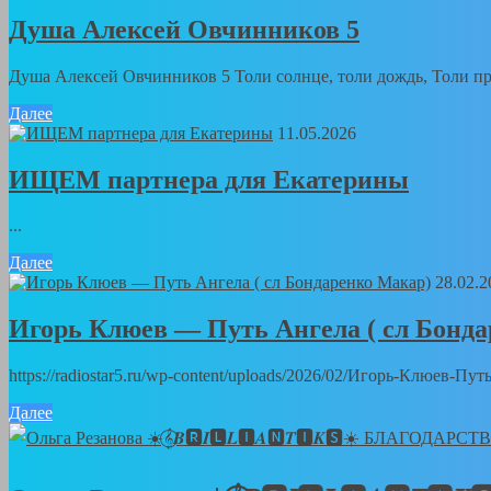
Душа Алексей Овчинников 5
Душа Алексей Овчинников 5 Толи солнце, толи дождь, Толи пра
Далее
11.05.2026
ИЩЕМ партнера для Екатерины
...
Далее
28.02.2
Игорь Клюев — Путь Ангела ( сл Бонд
https://radiostar5.ru/wp-content/uploads/2026/02/Игорь-Клюев-
Далее