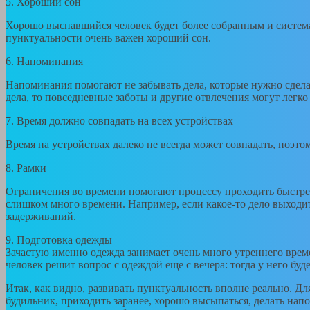
5. Хороший сон
Хорошо выспавшийся человек будет более собранным и систем
пунктуальности очень важен хороший сон.
6. Напоминания
Напоминания помогают не забывать дела, которые нужно сделат
дела, то повседневные заботы и другие отвлечения могут легко
7. Время должно совпадать на всех устройствах
Время на устройствах далеко не всегда может совпадать, поэтом
8. Рамки
Ограничения во времени помогают процессу проходить быстрее
слишком много времени. Например, если какое-то дело выходит
задерживаний.
9. Подготовка одежды
Зачастую именно одежда занимает очень много утреннего време
человек решит вопрос с одеждой еще с вечера: тогда у него буд
Итак, как видно, развивать пунктуальность вполне реально. Дл
будильник, приходить заранее, хорошо высыпаться, делать нап