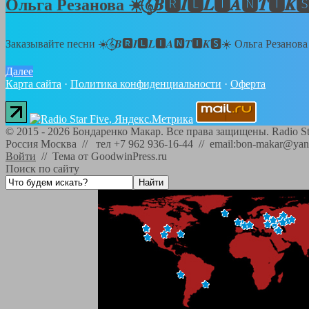
Ольга Резанова ☀️𝄞⃝𝑩🆁𝑰🅻𝑳🅸𝑨🅽
Заказывайте песни ☀️𝄞⃝𝑩🆁𝑰🅻𝑳🅸𝑨🅽𝑻🅸𝑲🆂☀️ Ольга Резанов
Далее
Карта сайта
·
Политика конфиденциальности
·
Оферта
©
2015 - 2026
Бондаренко Макар. Все права защищены.
Radio St
Россия Москва // тел +7 962 936-16-44 // email:bon-makar@yan
Войти
//
Тема от GoodwinPress.ru
Поиск по сайту