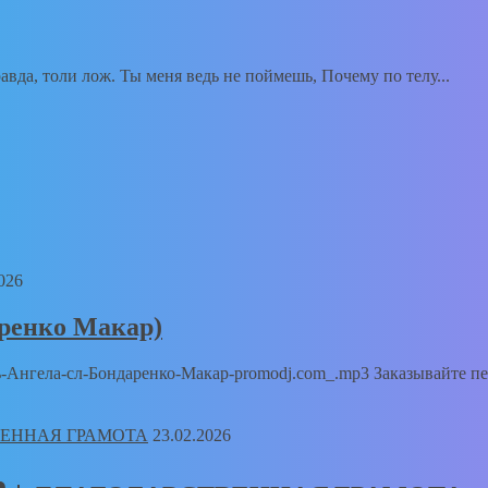
вда, толи лож. Ты меня ведь не поймешь, Почему по телу...
026
аренко Макар)
Путь-Ангела-сл-Бондаренко-Макар-promodj.com_.mp3 Заказывайте п
23.02.2026