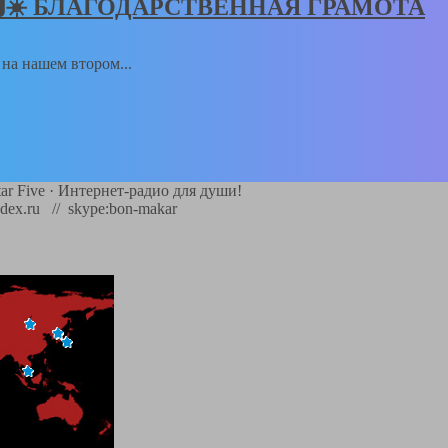
𝑻🅸𝑲🆂☀️ БЛАГОДАРСТВЕННАЯ ГРАМОТА
а на нашем втором...
ar Five
·
Интернет-радио для души!
dex.ru // skype:bon-makar