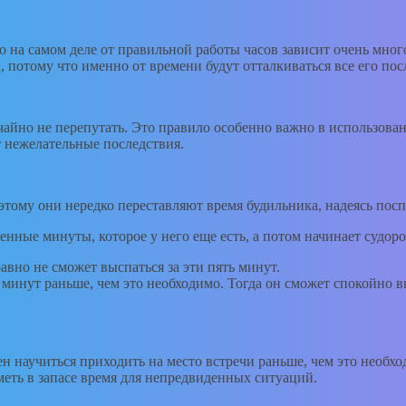
ко на самом деле от правильной работы часов зависит очень мно
 потому что именно от времени будут отталкиваться все его по
чайно не перепутать. Это правило особенно важно в использова
т нежелательные последствия.
тому они нередко переставляют время будильника, надеясь поспа
ценные минуты, которое у него еще есть, а потом начинает судор
авно не сможет выспаться за эти пять минут.
ть минут раньше, чем это необходимо. Тогда он сможет спокойно 
ен научиться приходить на место встречи раньше, чем это необ
меть в запасе время для непредвиденных ситуаций.