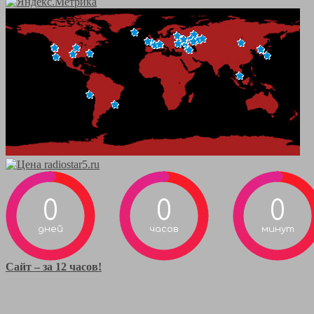
0
0
0
дней
часов
минут
Сайт – за 12 часов!