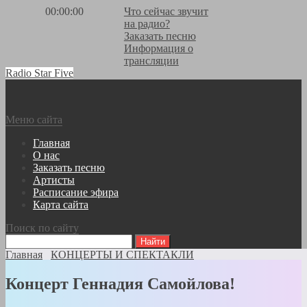
00:00:00
Что сейчас звучит
на радио?
Заказать песню
Информация о
трансляции
Radio Star Five
Меню сайта
Главная
О нас
Заказать песню
Артисты
Расписание эфира
Карта сайта
Поиск по сайту
Главная
КОНЦЕРТЫ И СПЕКТАКЛИ
Концерт Геннадия Самойлова!