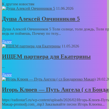
К другим новостям
11.06.2026
Душа Алексей Овчинников 5
Душа Алексей Овчинников 5 Толи солнце, толи дождь, Толи пр
ведь не поймешь, Почему по телу...
Далее
11.05.2026
ИЩЕМ партнера для Екатерины
...
Далее
28.02.2
Игорь Клюев — Путь Ангела ( сл Бонд
https://radiostar5.ru/wp-content/uploads/2026/02/Игорь-Клюев-Пу
Макар-promodj.com_.mp3 Заказывайте песни Игорь Клюева...