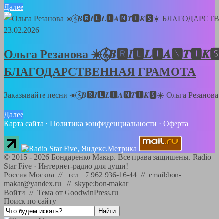
Далее
23.02.2026
Ольга Резанова ☀️𝄞⃝𝑩🆁𝑰🅻𝑳🅸𝑨🅽𝑻🅸𝑲
БЛАГОДАРСТВЕННАЯ ГРАМОТА
Заказывайте песни ☀️𝄞⃝𝑩🆁𝑰🅻𝑳🅸𝑨🅽𝑻🅸𝑲🆂☀️ Ольга Резанов
Далее
Карта сайта
·
Политика конфиденциальности
·
Оферта
©
2015 - 2026
Бондаренко Макар. Все права защищены.
Radio
Star Five
·
Интернет-радио для души!
Россия Москва // тел +7 962 936-16-44 // email:bon-
makar@yandex.ru // skype:bon-makar
Войти
//
Тема от GoodwinPress.ru
Поиск по сайту