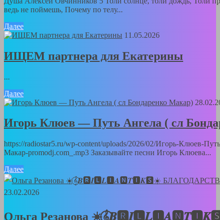
Душа Алексей Овчинников 5 Толи солнце, толи дождь, Толи пр
ведь не поймешь, Почему по телу...
Далее
11.05.2026
ИЩЕМ партнера для Екатерины
...
Далее
28.02.2
Игорь Клюев — Путь Ангела ( сл Бонд
https://radiostar5.ru/wp-content/uploads/2026/02/Игорь-Клюев-Пу
Макар-promodj.com_.mp3 Заказывайте песни Игорь Клюева...
Далее
23.02.2026
Ольга Резанова ☀️𝄞⃝𝑩🆁𝑰🅻𝑳🅸𝑨🅽𝑻🅸𝑲