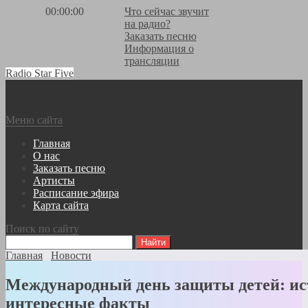
00:00:00
Что сейчас звучит
на радио?
Заказать песню
Информация о
трансляции
Radio Star Five
Меню сайта
Главная
О нас
Заказать песню
Артисты
Расписание эфира
Карта сайта
Поиск по сайту
Главная
Новости
Международный день защиты детей: ис
интересные факты