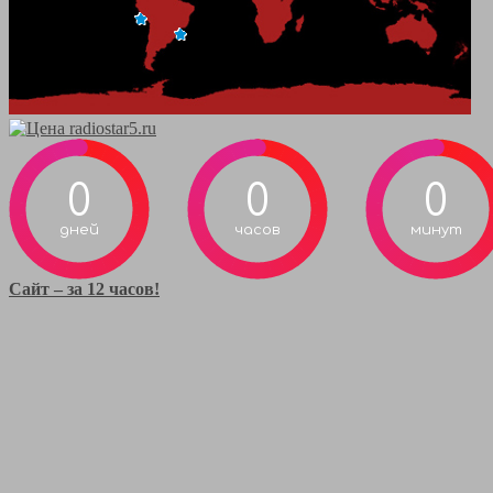
0
0
0
дней
часов
минут
Сайт – за 12 часов!