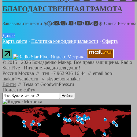
БЛАГОДАРСТВЕННАЯ ГРАМОТА
Заказывайте песни ☀️𝄞⃝𝑩🆁𝑰🅻𝑳🅸𝑨🅽𝑻🅸𝑲🆂☀️ Ольга Резанов
Далее
Карта сайта
·
Политика конфиденциальности
·
Оферта
©
2015 - 2026
Бондаренко Макар. Все права защищены.
Radio
Star Five
·
Интернет-радио для души!
Россия Москва // тел +7 962 936-16-44 // email:bon-
makar@yandex.ru // skype:bon-makar
Войти
//
Тема от GoodwinPress.ru
Поиск по сайту