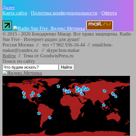
Далее
Карта сайта
·
Политика конфиденциальности
·
Оферта
©
2015 - 2026
Бондаренко Макар. Все права защищены.
Radio
Star Five
·
Интернет-радио для души!
Россия Москва // тел +7 962 936-16-44 // email:bon-
makar@yandex.ru // skype:bon-makar
Войти
//
Тема от GoodwinPress.ru
Поиск по сайту