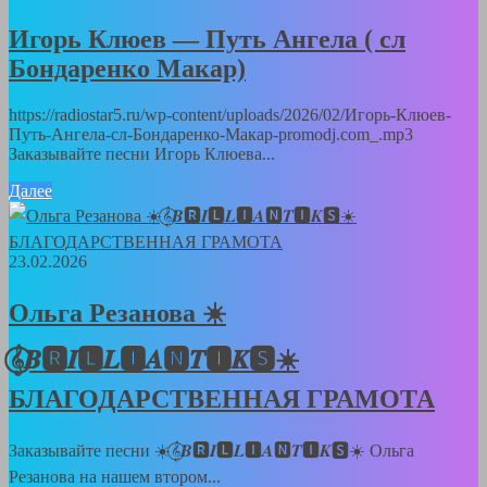
Игорь Клюев — Путь Ангела ( сл
Бондаренко Макар)
https://radiostar5.ru/wp-content/uploads/2026/02/Игорь-Клюев-
Путь-Ангела-сл-Бондаренко-Макар-promodj.com_.mp3
Заказывайте песни Игорь Клюева...
Далее
23.02.2026
Ольга Резанова ☀️
𝄞⃝𝑩🆁𝑰🅻𝑳🅸𝑨🅽𝑻🅸𝑲🆂☀️
БЛАГОДАРСТВЕННАЯ ГРАМОТА
Заказывайте песни ☀️𝄞⃝𝑩🆁𝑰🅻𝑳🅸𝑨🅽𝑻🅸𝑲🆂☀️ Ольга
Резанова на нашем втором...