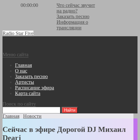
00:00:00
Что сейчас звучит
на радио?
Заказать песню
Информация о
трансляции
Radio Star Five
Меню сайта
Главная
О нас
Заказать песню
Артисты
Расписание эфира
Карта сайта
Поиск по сайту
Главная
Новости
Сейчас в эфире Дорогой DJ Михаил
Dearj