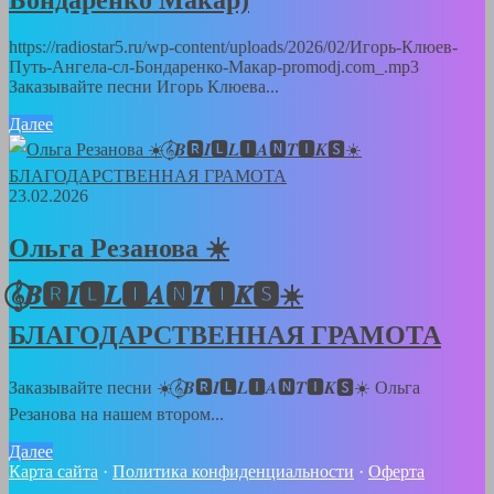
Бондаренко Макар)
https://radiostar5.ru/wp-content/uploads/2026/02/Игорь-Клюев-
Путь-Ангела-сл-Бондаренко-Макар-promodj.com_.mp3
Заказывайте песни Игорь Клюева...
Далее
23.02.2026
Ольга Резанова ☀️
𝄞⃝𝑩🆁𝑰🅻𝑳🅸𝑨🅽𝑻🅸𝑲🆂☀️
БЛАГОДАРСТВЕННАЯ ГРАМОТА
Заказывайте песни ☀️𝄞⃝𝑩🆁𝑰🅻𝑳🅸𝑨🅽𝑻🅸𝑲🆂☀️ Ольга
Резанова на нашем втором...
Далее
Карта сайта
·
Политика конфиденциальности
·
Оферта